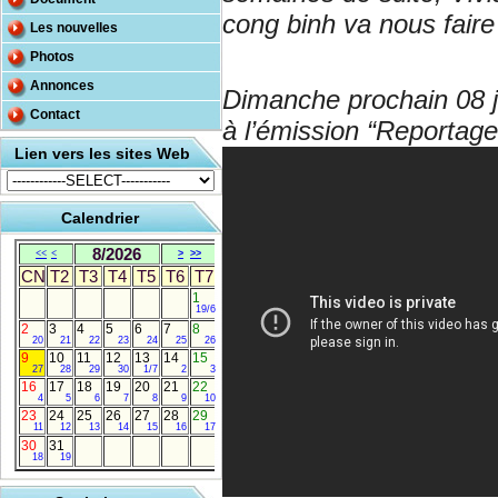
cong binh va nous faire
Les nouvelles
Photos
Annonces
Dimanche prochain 08 j
Contact
à l’émission “Reportage
Lien vers les sites Web
Calendrier
8/2026
<<
<
>
>>
CN
T2
T3
T4
T5
T6
T7
1
19/6
2
3
4
5
6
7
8
20
21
22
23
24
25
26
9
10
11
12
13
14
15
27
28
29
30
1/7
2
3
16
17
18
19
20
21
22
4
5
6
7
8
9
10
23
24
25
26
27
28
29
11
12
13
14
15
16
17
30
31
18
19