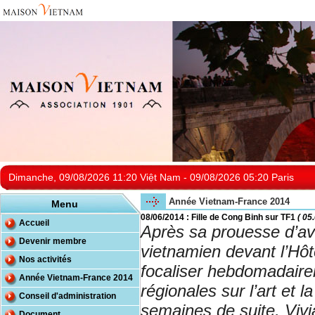
Dimanche, 09/08/2026 11:20 Việt Nam - 09/08/2026 05:20 Paris
Année Vietnam-France 2014
Menu
08/06/2014 : Fille de Cong Binh sur TF1
( 05
Accueil
Après sa prouesse d’avoi
Devenir membre
vietnamien devant l’Hôt
Nos activités
focaliser hebdomadairem
Année Vietnam-France 2014
régionales sur l’art et 
Conseil d'administration
semaines de suite, Vivia
Document