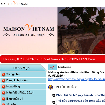
Thứ sáu, 07/08/2026 17:59 Việt Nam - 07/08/2026 11:59 Paris
Toulouse
Danh Mục
Mekong stories - Phim của Phan Đăng Di cô
Trang chủ
01.05.2016 )
http://www.cinemas-utopia.
org/toulouse/i
Đăng kí hội viên
Hoạt động
TIN TỨC KHÁC:
Năm Việt-Pháp 2014
Chúc Tết Đinh Dậu, chiêu đãi của Th
Ban quản trị
Thứ sáu 28/10/2016 vào 19h : Gặp gỡ
)
.
Tài liệu