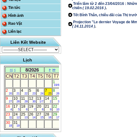
Triển lãm từ 2 đến 23/04/2016 : Nhữ
Tin tức
chiến
( 19.02.2016 )
.
Tết Bính Thân, chiêu đãi của Thị trư
Hình ảnh
Projection "Le dernier Voyage de M
Rao Vặt
( 24.11.2014 )
.
Liên lạc
Liên Kết Website
Lịch
8/2026
<<
<
>
>>
CN
T2
T3
T4
T5
T6
T7
1
19/6
2
3
4
5
6
7
8
20
21
22
23
24
25
26
9
10
11
12
13
14
15
27
28
29
30
1/7
2
3
16
17
18
19
20
21
22
4
5
6
7
8
9
10
23
24
25
26
27
28
29
11
12
13
14
15
16
17
30
31
18
19