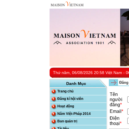
Thứ năm, 06/08/2026 20:58 Việt Nam - 0
Đăng 
Danh Mục
Trang chủ
Tên
Đăng kí hội viên
người
đăng
*
Hoạt động
Email
*
Năm Việt-Pháp 2014
Điện
Ban quản trị
thoại
*
Tài liệu