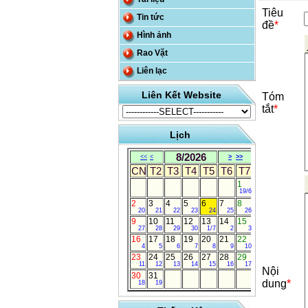
Tiêu
Tin tức
đề
*
Hình ảnh
Rao Vặt
Liên lạc
Liên Kết Website
Tóm
tắt
*
Lịch
8/2026
<<
<
>
>>
CN
T2
T3
T4
T5
T6
T7
1
19/6
2
3
4
5
6
7
8
20
21
22
23
24
25
26
9
10
11
12
13
14
15
27
28
29
30
1/7
2
3
16
17
18
19
20
21
22
4
5
6
7
8
9
10
23
24
25
26
27
28
29
11
12
13
14
15
16
17
Nội
30
31
dung
*
18
19