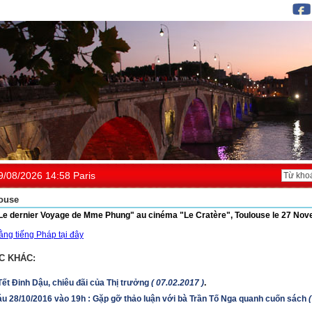
9/08/2026 14:58 Paris
ouse
"Le dernier Voyage de Mme Phung" au cinéma "Le Cratère", Toulouse le 27 No
ng tiếng Pháp tại đây
C KHÁC:
ết Đinh Dậu, chiêu đãi của Thị trưởng
( 07.02.2017 )
.
u 28/10/2016 vào 19h : Gặp gỡ thảo luận với bà Trần Tố Nga quanh cuốn sách