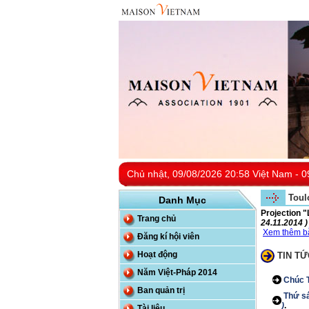
Chủ nhật, 09/08/2026 20:58 Việt Nam - 0
Toul
Danh Mục
Projection 
Trang chủ
24.11.2014 )
Xem thêm bằ
Đăng kí hội viên
Hoạt động
TIN TỨ
Năm Việt-Pháp 2014
Chúc T
Ban quản trị
Thứ sá
)
.
Tài liệu