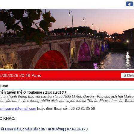
6/08/2026 20:49 Paris
ouse
viên tuyên thệ ở Toulouse
( 25.03.2010 )
n hân hạnh thông báo với các bạn là cô NGô LI Anh Quyên - Phó chủ tịch hội Mais
tên vào danh sách thông-phiên dịch viên tuyên thệ tại Tòa án Phúc thẩm của Toulo
anhquyen@gmail.com
hoặc điện thoại số : 06 80 81 35 59
C KHÁC:
ết Đinh Dậu, chiêu đãi của Thị trưởng
( 07.02.2017 )
.