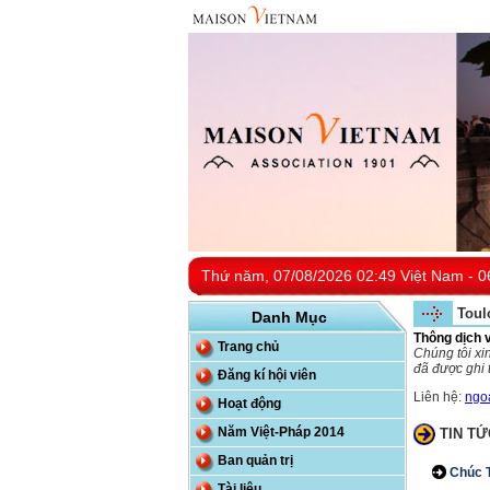
Thứ năm, 07/08/2026 02:49 Việt Nam - 0
Toul
Danh Mục
Thông dịch 
Trang chủ
Chúng tôi xi
đã được ghi 
Đăng kí hội viên
Liên hệ:
ngo
Hoạt động
Năm Việt-Pháp 2014
TIN TỨ
Ban quản trị
Chúc T
Tài liệu