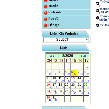
Thứ sá
)
.
Tin tức
Mekong
Hình ảnh
( 01.05
Triển 
Rao Vặt
chiến
(
Liên lạc
Tết Bí
Liên Kết Website
Lịch
8/2026
<<
<
>
>>
CN
T2
T3
T4
T5
T6
T7
1
19/6
2
3
4
5
6
7
8
20
21
22
23
24
25
26
9
10
11
12
13
14
15
27
28
29
30
1/7
2
3
16
17
18
19
20
21
22
4
5
6
7
8
9
10
23
24
25
26
27
28
29
11
12
13
14
15
16
17
30
31
18
19