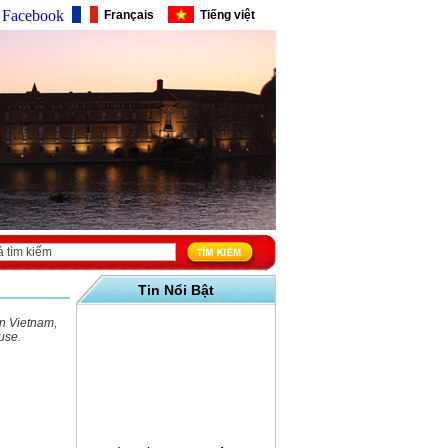
Facebook
Français
Tiếng việt
Tin Nổi Bật
on Vietnam,
use.
CHÚC MỪNG ĐINH DẬU