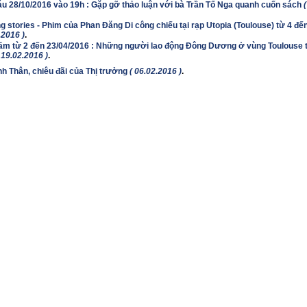
u 28/10/2016 vào 19h : Gặp gỡ thảo luận với bà Trần Tố Nga quanh cuốn sách
 stories - Phim của Phan Đăng Di công chiếu tại rạp Utopia (Toulouse) từ 4 đế
.2016 )
.
lãm từ 2 đến 23/04/2016 : Những người lao động Đông Dương ở vùng Toulouse t
 19.02.2016 )
.
nh Thân, chiêu đãi của Thị trưởng
( 06.02.2016 )
.