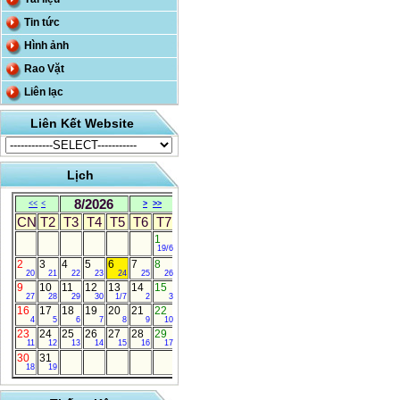
Tin tức
Hình ảnh
Rao Vặt
Liên lạc
Liên Kết Website
Lịch
8/2026
<<
<
>
>>
CN
T2
T3
T4
T5
T6
T7
1
19/6
2
3
4
5
6
7
8
20
21
22
23
24
25
26
9
10
11
12
13
14
15
27
28
29
30
1/7
2
3
16
17
18
19
20
21
22
4
5
6
7
8
9
10
23
24
25
26
27
28
29
11
12
13
14
15
16
17
30
31
18
19