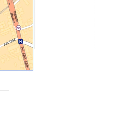
CHÚC MỪNG BÍNH THÂN
(17.01.2016)
Thứ tư 23/09/2015 lúc 18h :
Họp mặt với thông tin về các lớp
học tiếng Việt của Maison
Vietnam
(16.09.2015)
Miễn thị thực cho công dân 5
nước Châu Âu
(22.06.2015)
Thứ ba 14/7/2015 trên kênh
ARTE : Hai phim tài liệu về chiến
tranh Việt Nam
(10.04.2015)
Thứ năm 5/2/2015 lúc 19h trên
kênh ARTE : Indochine sauvage
(01.02.2015)
Giáo sư Nguyễn Thanh Vân
qua đời
(27.01.2015)
CHÚC MỪNG NĂM 2015
(17.01.2015)
L’AAFV, pour relier les peuples
vietnamien et français
(15.01.2015)
Projection "Le dernier Voyage
de Mme Phung" au cinéma "Le
Cratère", Toulouse le 27
Novembre
(24.11.2014)
17/09/2014 - Buổi gặp mặt giới