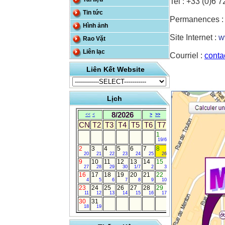
Tel : +33 (0)6 
Tin tức
Permanences :
Hình ảnh
Site Internet :
w
Rao Vặt
Liên lạc
Courriel :
conta
Liên Kết Website
Lịch
8/2026
<<
<
>
>>
CN
T2
T3
T4
T5
T6
T7
1
19/6
2
3
4
5
6
7
8
20
21
22
23
24
25
26
9
10
11
12
13
14
15
27
28
29
30
1/7
2
3
16
17
18
19
20
21
22
4
5
6
7
8
9
10
23
24
25
26
27
28
29
11
12
13
14
15
16
17
30
31
18
19