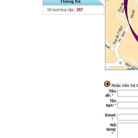
Thống Kê
287
Số lượt truy cập:
Hoặc liên hệ 
Tiêu
đề:
*
Tên
bạn:
*
Email:
*
Nội
dung:
*