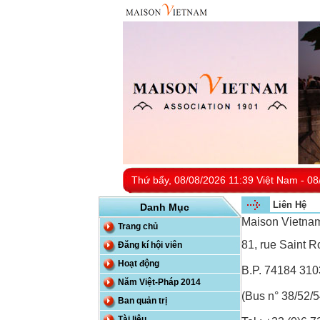
Thứ bẩy, 08/08/2026 11:39 Việt Nam - 08
Liên Hệ
Danh Mục
Maison Vietna
Trang chủ
81, rue Saint R
Đăng kí hội viên
Hoạt động
B.P. 74184 310
Năm Việt-Pháp 2014
(Bus n° 38/52/5
Ban quản trị
Tài liệu