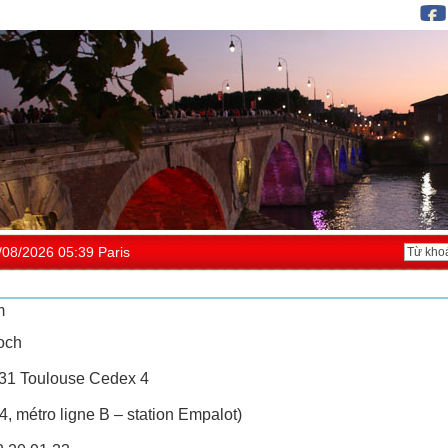
/08/2026 05:39 Paris
m
och
31 Toulouse Cedex 4
4, métro ligne B – station Empalot)