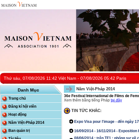
Thứ sáu, 07/08/2026 11:42 Việt Nam - 07/08/2026 05:42 Paris
Năm Việt-Pháp 2014
Danh Mục
36e Festival International de Films de Fe
Trang chủ
Xem thêm bằng tiếng Pháp
tại đây
Đăng kí hội viên
TIN TỨC KHÁC:
Hoạt động
Expo Visa pour l'image - đến ngày 1
Năm Việt-Pháp 2014
Ban quản trị
16/09/2014 - 16/11/2014 - Expositi
08/06/2014 : trên TF1 : phóng sự về 
Tài liệu