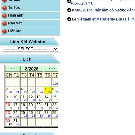
05.06.2014 )
.
Tin tức
07/06/2014: Triển lãm có hưỡng dẫ
Hình ảnh
Le Vietnam et Marguerite Duras à l'h
Rao Vặt
Liên lạc
Liên Kết Website
Lịch
8/2026
<<
<
>
>>
CN
T2
T3
T4
T5
T6
T7
1
19/6
2
3
4
5
6
7
8
20
21
22
23
24
25
26
9
10
11
12
13
14
15
27
28
29
30
1/7
2
3
16
17
18
19
20
21
22
4
5
6
7
8
9
10
23
24
25
26
27
28
29
11
12
13
14
15
16
17
30
31
18
19