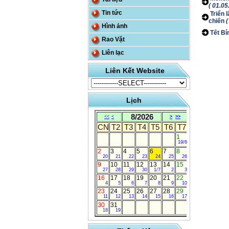
( 01.05
Tin tức
Triển 
chiến
(
Hình ảnh
Tết Bí
Rao Vặt
Liên lạc
Liên Kết Website
Lịch
8/2026
<<
<
>
>>
CN
T2
T3
T4
T5
T6
T7
1
19/6
2
3
4
5
6
7
8
20
21
22
23
24
25
26
9
10
11
12
13
14
15
27
28
29
30
1/7
2
3
16
17
18
19
20
21
22
4
5
6
7
8
9
10
23
24
25
26
27
28
29
11
12
13
14
15
16
17
30
31
18
19