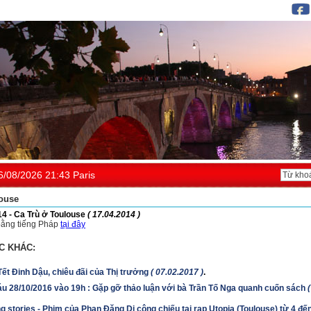
6/08/2026 21:43 Paris
ouse
14 - Ca Trù ở Toulouse
( 17.04.2014 )
ằng tiếng Pháp
tại đây
C KHÁC:
ết Đinh Dậu, chiêu đãi của Thị trưởng
( 07.02.2017 )
.
u 28/10/2016 vào 19h : Gặp gỡ thảo luận với bà Trần Tố Nga quanh cuốn sách
 stories - Phim của Phan Đăng Di công chiếu tại rạp Utopia (Toulouse) từ 4 đế