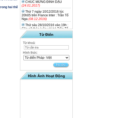
CHÚC MỪNG ĐINH DẬU
(24.01.2017)
rong hai thế
Thứ 7 ngày 10/12/2016 lúc
20h05 trên France Inter : Trần Tố
Nga
(08.12.2016)
Thứ sáu 28/10/2016 vào 19h :
Gặp gỡ thảo luận với bà Trần Tố
Nga quanh cuốn sách
Từ Điển
(20.10.2016)
Thứ tư ngày 14/09/2016 lúc
Từ khoá:
18h : gặp gỡ giới thiệu về các lớp
tiếng Việt sắp mở
(07.09.2016)
Hình thức:
Mekong stories - Phim của
Phan Đăng Di công chiếu tại rạp
Utopia (Toulouse) từ 4 đến
14/05/2016
(01.05.2016)
20/4/2016 : Film Mekong
Stories của Phan Dang Di ra mắt
Hình Ảnh Hoạt Động
quần chúng Pháp.
(08.04.2016)
Ô Lang Phô, nouveau cirque du
Vietnam, du 01 au 04/06/2016
(28.02.2016)
Triển lãm từ 2 đến 23/04/2016 :
Những người lao động Đông
Dương ở vùng Toulouse trong hai
thế chiến
(19.02.2016)
Tết Bính Thân, chiêu đãi của