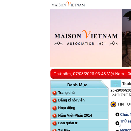
Thứ năm, 07/08/2026 03:43 Việt Nam - 0
Toul
Danh Mục
26-29/06/20
Trang chủ
Xem thêm b
Đăng kí hội viên
TIN TỨ
Hoạt động
Chúc T
Năm Việt-Pháp 2014
Thứ sá
Ban quản trị
)
.
Mekong
Tài liệu