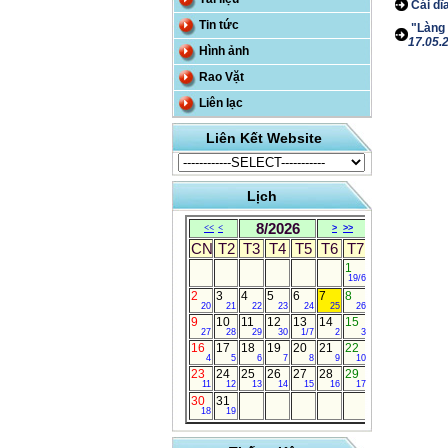
Cái dĩa
Tin tức
"Làng 
17.05.
Hình ảnh
Rao Vặt
Liên lạc
Liên Kết Website
Lịch
8/2026
<<
<
>
>>
CN
T2
T3
T4
T5
T6
T7
1
19/6
2
3
4
5
6
7
8
20
21
22
23
24
25
26
9
10
11
12
13
14
15
27
28
29
30
1/7
2
3
16
17
18
19
20
21
22
4
5
6
7
8
9
10
23
24
25
26
27
28
29
11
12
13
14
15
16
17
30
31
18
19