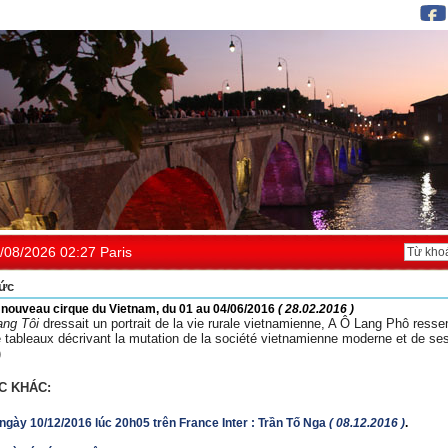
/08/2026 02:27 Paris
tức
 nouveau cirque du Vietnam, du 01 au 04/06/2016
( 28.02.2016 )
ang Tôi
dressait un portrait de la vie rurale vietnamienne, A Ô Lang Phô resse
e tableaux décrivant la mutation de la société vietnamienne moderne et de se
)
C KHÁC:
ngày 10/12/2016 lúc 20h05 trên France Inter : Trần Tố Nga
( 08.12.2016 )
.