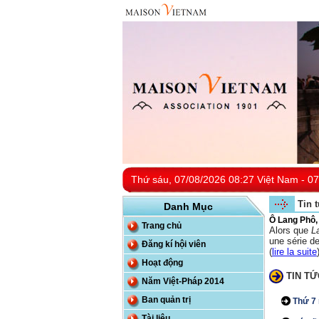
Thứ sáu, 07/08/2026 08:27 Việt Nam - 07
Tin 
Danh Mục
Ô Lang Phô,
Trang chủ
Alors que
L
une série d
Đăng kí hội viên
(
lire la suite
Hoạt động
TIN TỨ
Năm Việt-Pháp 2014
Ban quản trị
Thứ 7 
Tài liệu