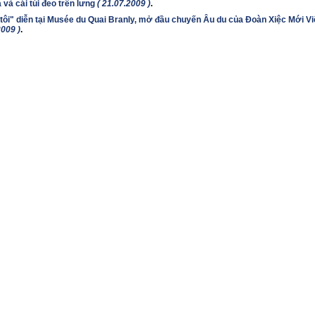
 và cái túi đeo trên lưng
( 21.07.2009 )
.
tôi" diễn tại Musée du Quai Branly, mở đầu chuyến Âu du của Đoàn Xiệc Mới V
2009 )
.