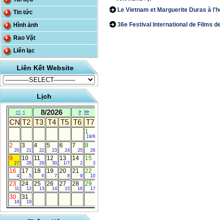
Le Vietnam et Marguerite Duras à l'h
Tin tức
36e Festival International de Films 
Hình ảnh
Rao Vặt
Liên lạc
Liên Kết Website
Lịch
8/2026
<<
<
>
>>
CN
T2
T3
T4
T5
T6
T7
1
19/6
2
3
4
5
6
7
8
20
21
22
23
24
25
26
9
10
11
12
13
14
15
27
28
29
30
1/7
2
3
16
17
18
19
20
21
22
4
5
6
7
8
9
10
23
24
25
26
27
28
29
11
12
13
14
15
16
17
30
31
18
19