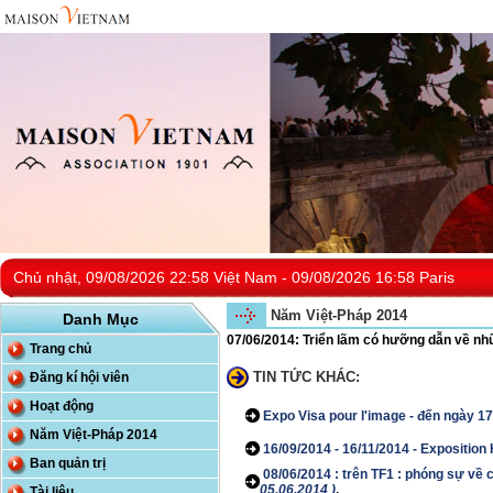
Chủ nhật, 09/08/2026 22:58 Việt Nam - 09/08/2026 16:58 Paris
Năm Việt-Pháp 2014
Danh Mục
07/06/2014: Triển lãm có hưỡng dẫn về 
Trang chủ
TIN TỨC KHÁC:
Đăng kí hội viên
Hoạt động
Expo Visa pour l'image - đến ngày 1
Năm Việt-Pháp 2014
16/09/2014 - 16/11/2014 - Expositi
Ban quản trị
08/06/2014 : trên TF1 : phóng sự về 
05.06.2014 )
.
Tài liệu