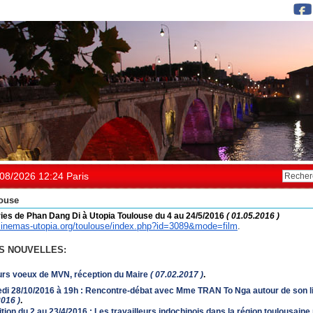
08/2026 12:24 Paris
ouse
ies de Phan Dang Di à Utopia Toulouse du 4 au 24/5/2016
( 01.05.2016 )
cinemas-utopia.
org/toulouse/index.php?id=
3089&mode=film
.
S NOUVELLES:
urs voeux de MVN, réception du Maire
( 07.02.2017 )
.
di 28/10/2016 à 19h : Rencontre-débat avec Mme TRAN To Nga autour de son l
2016 )
.
ion du 2 au 23/4/2016 : Les travailleurs indochinois dans la région toulousaine