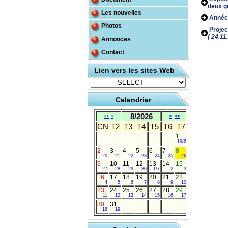
deux g
Les nouvelles
Année 
Photos
Projec
( 24.11
Annonces
Contact
Lien vers les sites Web
Calendrier
8/2026
<<
<
>
>>
CN
T2
T3
T4
T5
T6
T7
1
19/6
2
3
4
5
6
7
8
20
21
22
23
24
25
26
9
10
11
12
13
14
15
27
28
29
30
1/7
2
3
16
17
18
19
20
21
22
4
5
6
7
8
9
10
23
24
25
26
27
28
29
11
12
13
14
15
16
17
30
31
18
19