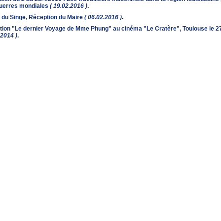
uerres mondiales
( 19.02.2016 )
.
du Singe, Réception du Maire
( 06.02.2016 )
.
tion "Le dernier Voyage de Mme Phung" au cinéma "Le Cratère", Toulouse le 
.2014 )
.