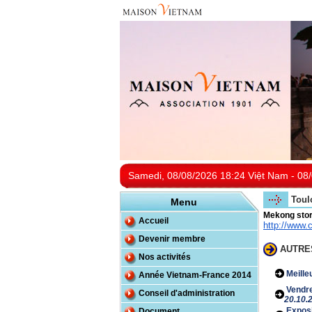
Samedi, 08/08/2026 18:24 Việt Nam - 08/
Toul
Menu
Mekong stor
Accueil
http://www.
Devenir membre
AUTRE
Nos activités
Meille
Année Vietnam-France 2014
Vendre
Conseil d'administration
20.10.
Exposit
Document