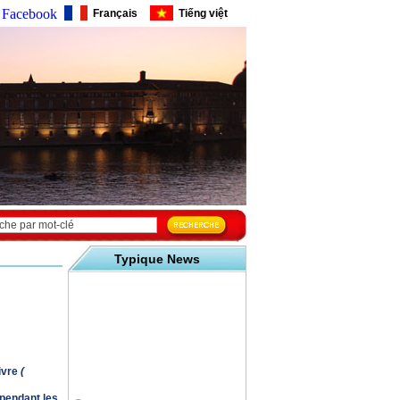
Facebook
Français
Tiếng việt
Typique News
ivre
(
 pendant les
VOEUX de 2017
(24.01.2017)