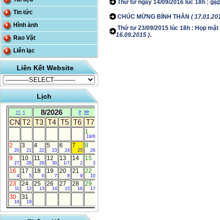
Thứ tư ngày 14/09/2016 lúc 18h : gặp
Tin tức
CHÚC MỪNG BÍNH THÂN
( 17.01.20
Hình ảnh
Thứ tư 23/09/2015 lúc 18h : Họp mặt 
16.09.2015 )
.
Rao Vặt
Liên lạc
Liên Kết Website
Lịch
8/2026
<<
<
>
>>
CN
T2
T3
T4
T5
T6
T7
1
19/6
2
3
4
5
6
7
8
20
21
22
23
24
25
26
9
10
11
12
13
14
15
27
28
29
30
1/7
2
3
16
17
18
19
20
21
22
4
5
6
7
8
9
10
23
24
25
26
27
28
29
11
12
13
14
15
16
17
30
31
18
19