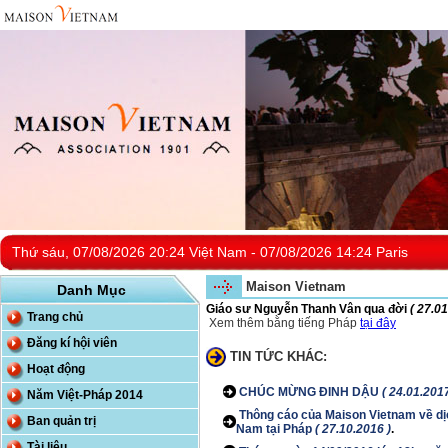
Thứ sáu, 07/08/2026 20:24 Việt Nam - 07/08/2026 14:24 Paris
Maison Vietnam
Danh Mục
Giáo sư Nguyễn Thanh Vân qua đời
( 27.01
Trang chủ
Xem thêm bằng tiếng Pháp
tại đây
Đăng kí hội viên
TIN TỨC KHÁC:
Hoạt động
CHÚC MỪNG ĐINH DẬU
( 24.01.2017
Năm Việt-Pháp 2014
Thông cáo của Maison Vietnam về dịc
Ban quản trị
Nam tại Pháp
( 27.10.2016 )
.
Tài liệu