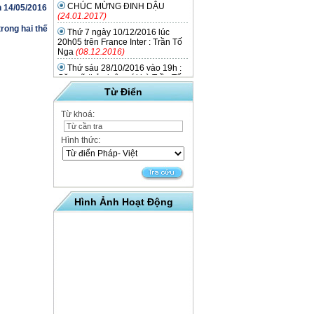
CHÚC MỪNG ĐINH DẬU
n 14/05/2016
(24.01.2017)
Thứ 7 ngày 10/12/2016 lúc
rong hai thế
20h05 trên France Inter : Trần Tố
Nga
(08.12.2016)
Thứ sáu 28/10/2016 vào 19h :
Gặp gỡ thảo luận với bà Trần Tố
Nga quanh cuốn sách
Từ Điển
(20.10.2016)
Thứ tư ngày 14/09/2016 lúc
Từ khoá:
18h : gặp gỡ giới thiệu về các lớp
tiếng Việt sắp mở
(07.09.2016)
Hình thức:
Mekong stories - Phim của
Phan Đăng Di công chiếu tại rạp
Utopia (Toulouse) từ 4 đến
14/05/2016
(01.05.2016)
20/4/2016 : Film Mekong
Stories của Phan Dang Di ra mắt
Hình Ảnh Hoạt Động
quần chúng Pháp.
(08.04.2016)
Ô Lang Phô, nouveau cirque du
Vietnam, du 01 au 04/06/2016
(28.02.2016)
Triển lãm từ 2 đến 23/04/2016 :
Những người lao động Đông
Dương ở vùng Toulouse trong hai
thế chiến
(19.02.2016)
Tết Bính Thân, chiêu đãi của