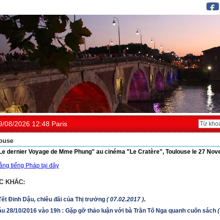
9/08/2026 12:48 Paris
ouse
"Le dernier Voyage de Mme Phung" au cinéma "Le Cratère", Toulouse le 27 No
ng tiếng Pháp tại đây
C KHÁC:
ết Đinh Dậu, chiêu đãi của Thị trưởng
( 07.02.2017 )
.
u 28/10/2016 vào 19h : Gặp gỡ thảo luận với bà Trần Tố Nga quanh cuốn sách