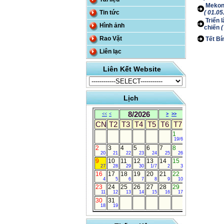
Mekong
Tin tức
( 01.05
Triển 
Hình ảnh
chiến
(
Rao Vặt
Tết Bí
Liên lạc
Liên Kết Website
Lịch
8/2026
<<
<
>
>>
CN
T2
T3
T4
T5
T6
T7
1
19/6
2
3
4
5
6
7
8
20
21
22
23
24
25
26
9
10
11
12
13
14
15
27
28
29
30
1/7
2
3
16
17
18
19
20
21
22
4
5
6
7
8
9
10
23
24
25
26
27
28
29
11
12
13
14
15
16
17
30
31
18
19