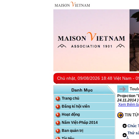
Chủ nhật, 09/08/2026 18:48 Việt Nam - 0
Toul
Danh Mục
Projection 
Trang chủ
24.11.2014 )
Xem thêm bằ
Đăng kí hội viên
Hoạt động
TIN TỨ
Năm Việt-Pháp 2014
Chúc T
Ban quản trị
Thứ sá
)
.
Tài liệu