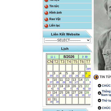
Tin tức
Hình ảnh
Rao Vặt
Liên lạc
Liên Kết Website
Lịch
8/2026
<<
<
>
>>
CN
T2
T3
T4
T5
T6
T7
1
19/6
2
3
4
5
6
7
8
20
21
22
23
24
25
26
TIN TỨ
9
10
11
12
13
14
15
27
28
29
30
1/7
2
3
CHÚC
16
17
18
19
20
21
22
4
5
6
7
8
9
10
Thông 
23
24
25
26
27
28
29
Nam tạ
11
12
13
14
15
16
17
30
31
Thứ tư
18
19
CHÚC