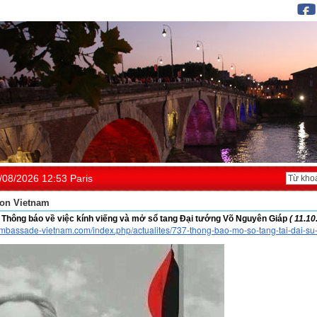
/08/2026 12:53 Paris
on Vietnam
: Thông báo về việc kính viếng và mở sổ tang Đại tướng Võ Nguyên Giáp
( 11.10
ambassade-vietnam.com/index.php/actualites/737-thong-bao-mo-so-tang-tai-dai-s