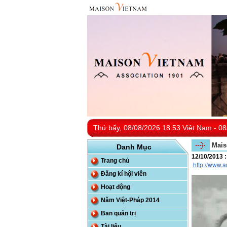
Thứ bẩy, 08/08/2026 18:53 Việt Nam - 08
Mais
Danh Mục
12/10/2013 
Trang chủ
http://www.
Đăng kí hội viên
Hoạt động
Năm Việt-Pháp 2014
Ban quản trị
Tài liệu