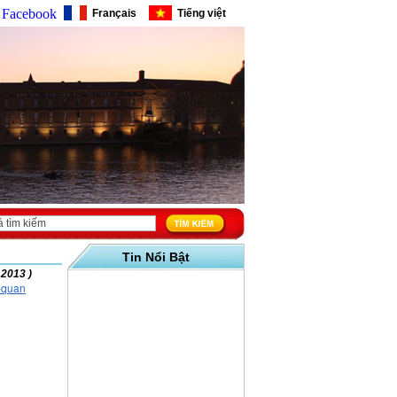
Facebook
Français
Tiếng việt
Tin Nổi Bật
.2013 )
u-quan
CHÚC MỪNG ĐINH DẬU