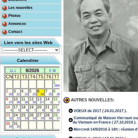
Les nouvelles
Photos
Annonces
Contact
Lien vers les sites Web
Calendrier
8/2026
<<
<
>
>>
CN
T2
T3
T4
T5
T6
T7
1
19/6
2
3
4
5
6
7
8
20
21
22
23
24
25
26
9
10
11
12
13
14
15
AUTRES NOUVELLES:
27
28
29
30
1/7
2
3
16
17
18
19
20
21
22
4
5
6
7
8
9
10
VOEUX de 2017
( 24.01.2017 )
.
23
24
25
26
27
28
29
Communiqué de Maison Viet nam sur 
11
12
13
14
15
16
17
du Vietnam en France
( 27.10.2016 )
.
30
31
18
19
Mercredi 14/9/2016 à 18h : réunion d