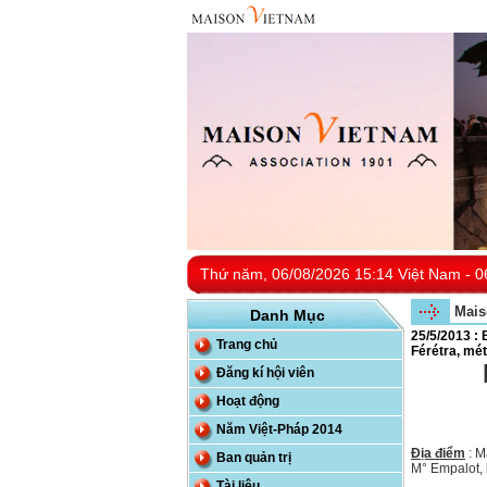
Thứ năm, 06/08/2026 15:14 Việt Nam - 0
Mais
Danh Mục
25/5/2013 : 
Trang chủ
Férétra, mé
Đăng kí hội viên
Hoạt động
Năm Việt-Pháp 2014
Địa điểm
: M
Ban quản trị
M° Empalot, 
Tài liệu