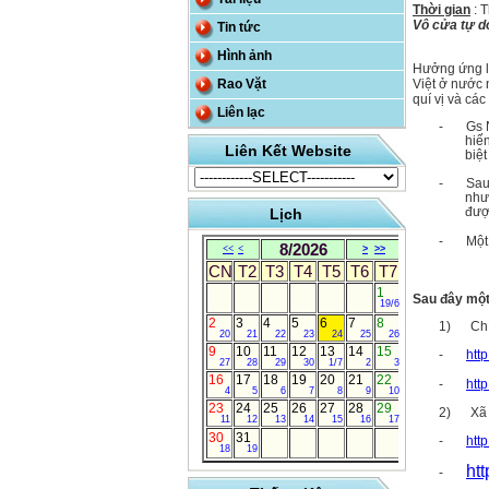
Thời gian
: 
Vô cửa tự d
Tin tức
Hình ảnh
Hưởng ứng lờ
Rao Vặt
Việt ở nước
quí vị và cá
Liên lạc
-
Gs 
hiến
Liên Kết Website
biệ
-
Sau
như
đượ
Lịch
-
Một 
8/2026
<<
<
>
>>
CN
T2
T3
T4
T5
T6
T7
1
Sau đây một 
19/6
2
3
4
5
6
7
8
1)
Ch
20
21
22
23
24
25
26
9
10
11
12
13
14
15
-
htt
27
28
29
30
1/7
2
3
16
17
18
19
20
21
22
-
htt
4
5
6
7
8
9
10
23
24
25
26
27
28
29
2)
Xã 
11
12
13
14
15
16
17
30
31
-
http
18
19
ht
-