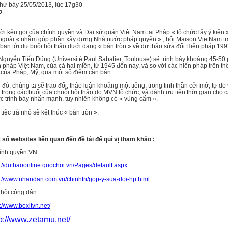
Thứ bảy 25/05/2013, lúc 17g30
o
i kêu gọi của chính quyền và Đại sứ quán Việt Nam tại Pháp « tổ chức lấy ý kiến
 ngoài « nhằm góp phần xây dựng Nhà nước pháp quyền » , hội Maison VietNam tr
c bạn tới dự buổi hội thảo dưới dạng « bàn tròn » về dự thảo sửa đổi Hiến pháp 199
Nguyễn Tiến Dũng (Université Paul Sabatier, Toulouse) sẽ trình bày khoảng 45-50 
 pháp Việt Nam, của cả hai miền, từ 1945 đến nay, và so với các hiến pháp trên thế
t của Pháp, Mỹ, qua một số điểm căn bản.
 đó, chúng ta sẽ trao đổi, thảo luận khoảng một tiếng, trong tinh thần cởi mở, tự do
 trong các buổi của chuỗi hội thảo do MVN tổ chức, và dành ưu tiên thời gian cho 
c trình bày nhấn mạnh, tuy nhiên không có « vùng cấm ».
tiệc trà nhỏ sẽ kết thúc « bàn tròn ».
số websites liên quan đến đề tài để quí vị tham khảo :
ính quyền VN :
p://duthaoonline.quochoi.vn/Pages/default.aspx
p://www.nhandan.com.vn/chinhtri/gop-y-sua-doi-hp.html
hội công dân :
://www.boxitvn.net/
tp://www.zetamu.net/