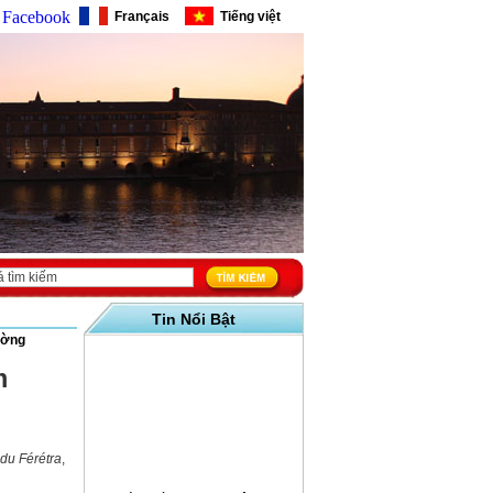
Facebook
Français
Tiếng việt
Tin Nổi Bật
ường
m
du Férétra
,