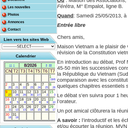
Où
: Maison des Associations
Férétra
, M° Empalot, ligne B.
Les nouvelles
Photos
Quand
: Samedi 25/05/2013, à
Annonces
Entrée libre
Contact
Chers amis,
Lien vers les sites Web
Maison Vietnam a le plaisir de 
révision de la Constitution vie
Calendrier
En introduction au débat, Prof
8/2026
<<
<
>
>>
45-50 min les successives cons
CN
T2
T3
T4
T5
T6
T7
la République du Vietnam (Sud-
1
comparaison avec les constitu
19/6
2
3
4
5
6
7
8
quelques chapitres essentiels 
20
21
22
23
24
25
26
9
10
11
12
13
14
15
Le débat s’en suivra pour 1 heu
27
28
29
30
1/7
2
3
16
17
18
19
20
21
22
l’orateur.
4
5
6
7
8
9
10
23
24
25
26
27
28
29
Un pot amical clôturera la réun
11
12
13
14
15
16
17
30
31
18
19
A savoir :
l’introductif et les 
et/ou écourter la réunion, MVN 