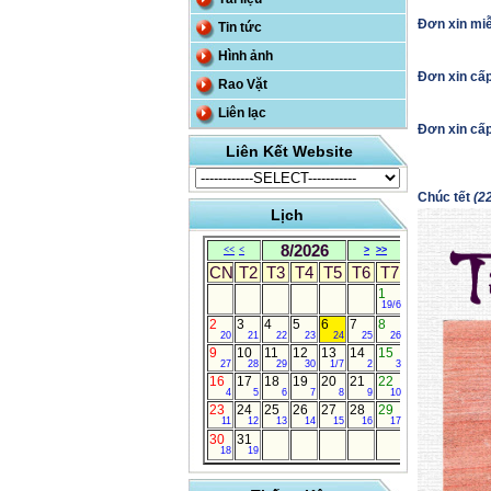
Đơn xin miễ
Tin tức
Hình ảnh
Đơn xin cấ
Rao Vặt
Liên lạc
Đơn xin cấ
Liên Kết Website
Chúc tết
(2
Lịch
8/2026
<<
<
>
>>
CN
T2
T3
T4
T5
T6
T7
1
19/6
2
3
4
5
6
7
8
20
21
22
23
24
25
26
9
10
11
12
13
14
15
27
28
29
30
1/7
2
3
16
17
18
19
20
21
22
4
5
6
7
8
9
10
23
24
25
26
27
28
29
11
12
13
14
15
16
17
30
31
18
19