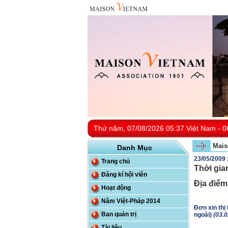
Thứ năm, 07/08/2026 05:37 Việt Nam - 0
Mais
Danh Mục
23/05/2009 
Trang chủ
Thời gia
Đăng kí hội viên
Địa điểm
Hoạt động
Năm Việt-Pháp 2014
Đơn xin thị
Ban quản trị
ngoài)
(03.
Tài liệu