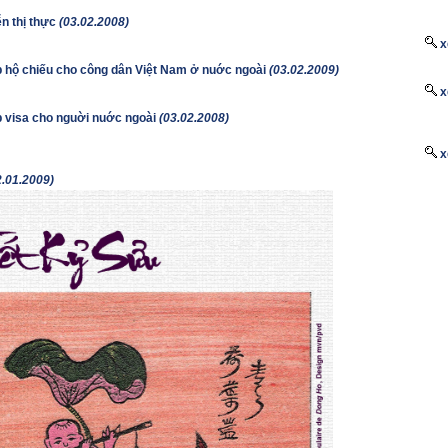
n thị thực
(03.02.2008)
x
p hộ chiếu cho công dân Việt Nam ở nuớc ngoài
(03.02.2009)
x
p visa cho nguời nuớc ngoài
(03.02.2008)
x
2.01.2009)