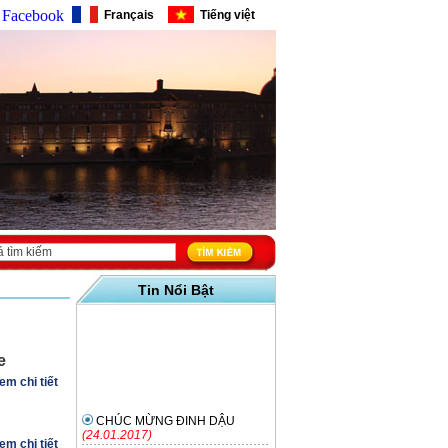
Facebook
Français
Tiếng việt
Tin Nổi Bật
e
em chi tiết
CHÚC MỪNG ĐINH DẬU
(24.01.2017)
em chi tiết
Thứ 7 ngày 10/12/2016 lúc