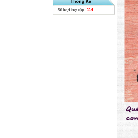
Thống Kê
114
Số lượt truy cập: