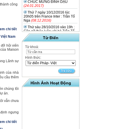
(24.01.2017)
 thành công
Thứ 7 ngày 10/12/2016 lúc
20h05 trên France Inter : Trần Tố
Nga
(08.12.2016)
Thứ sáu 28/10/2016 vào 19h :
Gặp gỡ thảo luận với bà Trần Tố
em chi tiết
Nga quanh cuốn sách
(20.10.2016)
n Việt Nam
Từ Điển
Thứ tư ngày 14/09/2016 lúc
 đỡ hội viên
18h : gặp gỡ giới thiệu về các lớp
Từ khoá:
a của Maison
tiếng Việt sắp mở
(07.09.2016)
Mekong stories - Phim của
Hình thức:
hòng Lãnh sự
Phan Đăng Di công chiếu tại rạp
Utopia (Toulouse) từ 4 đến
14/05/2016
(01.05.2016)
định của nhà
20/4/2016 : Film Mekong
yêu cầu thêm
Stories của Phan Dang Di ra mắt
Hình Ảnh Hoạt Động
quần chúng Pháp.
(08.04.2016)
nên chúng tôi
Ô Lang Phô, nouveau cirque du
dự án.
Vietnam, du 01 au 04/06/2016
(28.02.2016)
tôi vẫn chưa
Triển lãm từ 2 đến 23/04/2016 :
Những người lao động Đông
t định ngưng
Dương ở vùng Toulouse trong hai
thế chiến
(19.02.2016)
em chi tiết
Tết Bính Thân, chiêu đãi của
Thị trưởng
(06.02.2016)