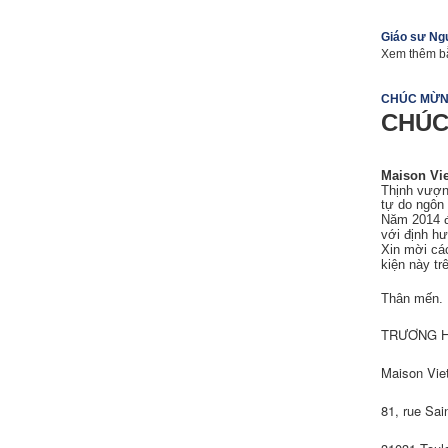
Giáo sư Ng
Xem thêm b
CHÚC MỪN
CHÚC
Maison Vi
Thịnh vượ
tự do ngôn 
Năm 2014 đ
với định h
Xin mời các
kiện này tr
Thân mến.
TRƯƠNG H
Maison Vi
81, rue Sai