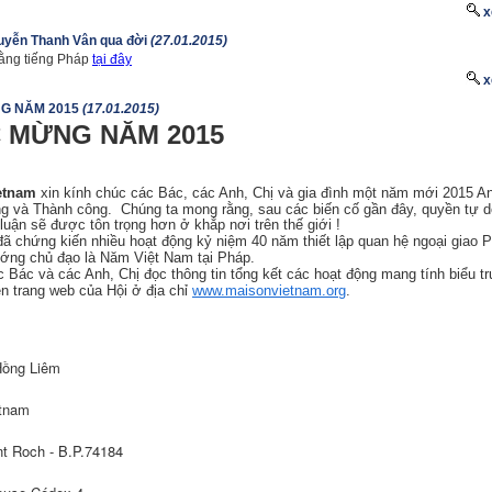
x
uyễn Thanh Vân qua đời
(27.01.2015)
ằng tiếng Pháp
tại đây
x
G NĂM 2015
(17.01.2015)
 MỪNG NĂM 2015
etnam
xin kính chúc các Bác, các Anh, Chị và gia đình một năm mới 2015 A
ng và Thành công.
Chúng ta mong rằng, sau các biến cố gần đây, quyền tự 
luận sẽ được tôn trọng hơn ở khắp nơi trên thế giới !
ã chứng kiến nhiều hoạt động kỷ niệm 40 năm thiết lập quan hệ ngoại giao P
ướng chủ đạo là Năm Việt Nam tại Pháp.
 Bác và các Anh, Chị đọc thông tin tổng kết các hoạt động mang tính biểu t
ên trang web của Hội ở địa
chỉ
www.maisonvietnam.org
.
ồng Liêm
etnam
nt Roch - B.P.74184