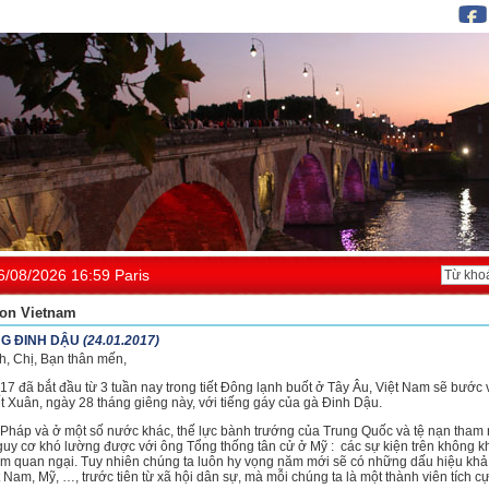
6/08/2026 16:59 Paris
on Vietnam
G ĐINH DẬU
(24.01.2017)
h, Chị, Bạn thân mến,
7 đã bắt đầu từ 3 tuần nay trong tiết Đông lạnh buốt ở Tây Âu, Việt Nam sẽ bước
ết Xuân, ngày 28 tháng giêng này, với tiếng gáy của gà Đinh Dậu.
Pháp và ở một số nước khác, thế lực bành trướng của Trung Quốc và tệ nạn tham
guy cơ khó lường được với ông Tổng thống tân cử ở Mỹ : các sự kiện trên không k
êm quan ngại. Tuy nhiên chúng ta luôn hy vọng năm mới sẽ có những dấu hiệu kh
 Nam, Mỹ, …, trước tiên từ xã hội dân sự, mà mỗi chúng ta là một thành viên tích cự