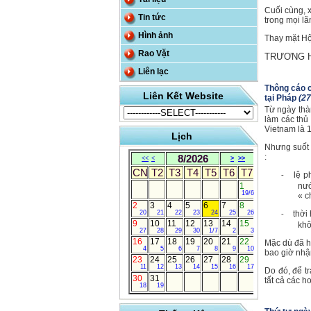
Cuối cùng, 
Tin tức
trong mọi lã
Hình ảnh
Thay mặt Hộ
Rao Vặt
TRƯƠNG H
Liên lạc
Thông cáo c
Liên Kết Website
tại Pháp
(27
Từ ngày thà
làm các thủ
Vietnam là 
Lịch
Nhưng suốt 
:
8/2026
<<
<
>
>>
CN
T2
T3
T4
T5
T6
T7
lệ p
-
1
nướ
19/6
« c
2
3
4
5
6
7
8
20
21
22
23
24
25
26
thời
-
9
10
11
12
13
14
15
khô
27
28
29
30
1/7
2
3
16
17
18
19
20
21
22
Mặc dù đã h
4
5
6
7
8
9
10
bao giờ nhận
23
24
25
26
27
28
29
11
12
13
14
15
16
17
Do đó, để tr
30
31
tất cả các h
18
19