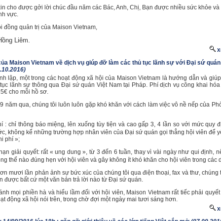
xin cho được gởi lời chúc đầu năm các Bác, Anh, Chị, Bạn được nhiều sức khỏe và
nh vực.
i đồng quản trị của Maison Vietnam,
ồng Liêm.
x
ủa Maison Vietnam về dịch vụ giúp đỡ làm các thủ tục lãnh sự với Đại sứ quá
.10.2016)
nh lập, một trong các hoạt động xã hội của Maison Vietnam là hướng dẫn và giúp
 tục lãnh sự thông qua Đại sứ quán Việt Nam tại Pháp. Phí dịch vụ công khai hó
15€ cho mỗi hồ sơ.
9 năm qua, chúng tôi luôn luôn gặp khó khăn với cách làm việc vô nề nếp của P
hí : chỉ thông báo miệng, lên xuống tùy tiện và cao gấp 3, 4 lần so với mức quy 
c, không kể những trường hợp nhân viên của Đại sứ quán gọi thẳng hội viên để 
hi phí »;
 hạn giải quyết: rất « ung dung », từ 3 đến 6 tuần, thay vì vài ngày như qui định, 
ng thể nào đúng hẹn với hội viên và gây không ít khó khăn cho hội viên trong các 
ơn mươi lần phản ảnh sự bức xúc của chúng tôi qua điện thoại, fax và thư, chúng 
 được bất cứ một văn bản trả lời nào từ Đại sứ quán.
ánh mọi phiền hà và hiểu lầm đối với hội viên, Maison Vietnam rất tiếc phải quyế
oạt động xã hội nói trên, trong chờ đợi một ngày mai tươi sáng hơn.
x