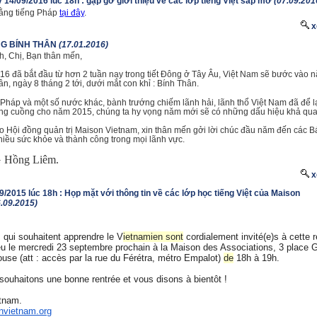
 14/09/2016 lúc 18h : gặp gỡ giới thiệu về các lớp tiếng Việt sắp mở
(07.09.201
ằng tiếng Pháp
tại đây
.
x
G BÍNH THÂN
(17.01.2016)
h, Chị, Bạn thân mến,
6 đã bắt đầu từ hơn 2 tuần nay trong tiết Đông ở Tây Âu, Việt Nam sẽ bước vào 
uân, ngày 8 tháng 2 tới, dưới mắt con khỉ : Bính Thân.
Pháp và một số nước khác, bành trướng chiếm lãnh hải, lãnh thổ Việt Nam đã để l
ng cuồng cho năm 2015, chúng ta hy vọng năm mới sẽ có những dấu hiệu khả qu
o Hội đồng quản trị Maison Vietnam, xin thân mến gởi lời chúc đầu năm đến các Bá
iều sức khỏe và thành công trong mọi lãnh vực.
Hồng Liêm.
x
9/2015 lúc 18h : Họp mặt với thông tin về các lớp học tiếng Việt của Maison
6.09.2015)
 qui souhaitent apprendre le V
ietnamien sont
cordialement invité(e)s à cette r
ieu le mercredi 23 septembre prochain à la Maison des Associations, 3 place 
use (att : accès par la rue du Férétra, métro Empalot)
de
18h à 19h.
ouhaitons une bonne rentrée et vous disons à bientôt !
tnam.
vietnam.org