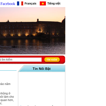
Facebook
Français
Tiếng việt
Tin Nổi Bật
 vào năm
 nhũng ở
hỏi làm cho
ả quan hơn,
c.
CHÚC MỪNG ĐINH DẬU