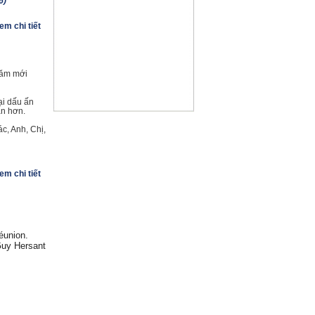
6)
CHÚC MỪNG BÍNH THÂN
(17.01.2016)
em chi tiết
Thứ tư 23/09/2015 lúc 18h :
Họp mặt với thông tin về các lớp
học tiếng Việt của Maison
Vietnam
(16.09.2015)
năm mới
Miễn thị thực cho công dân 5
nước Châu Âu
(22.06.2015)
ại dấu ấn
an hơn.
Thứ ba 14/7/2015 trên kênh
ARTE : Hai phim tài liệu về chiến
c, Anh, Chị,
tranh Việt Nam
(10.04.2015)
Thứ năm 5/2/2015 lúc 19h trên
kênh ARTE : Indochine sauvage
(01.02.2015)
em chi tiết
Giáo sư Nguyễn Thanh Vân
qua đời
(27.01.2015)
CHÚC MỪNG NĂM 2015
(17.01.2015)
éunion.
L’AAFV, pour relier les peuples
vietnamien et français
Guy Hersant
(15.01.2015)
Projection "Le dernier Voyage
de Mme Phung" au cinéma "Le
Cratère", Toulouse le 27
Novembre
(24.11.2014)