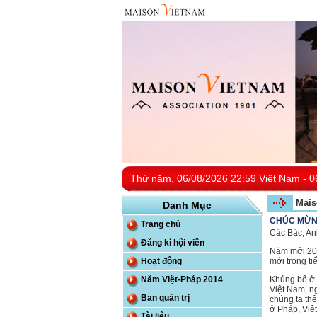
Thứ năm, 06/08/2026 22:59 Việt Nam - 0
Mais
Danh Mục
CHÚC MỪN
Trang chủ
Các Bác, An
Đăng kí hội viên
Năm mới 201
Hoạt động
mới trong ti
Năm Việt-Pháp 2014
Khủng bố ở 
Việt Nam, n
Ban quản trị
chúng ta th
ở Pháp, Việt
Tài liệu