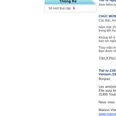
Thứ tư ngày
Thống Kê
Xem thêm b
6
Số lượt truy cập:
CHÚC MỪN
Các Bác, An
Năm mới 201
trong tiết X
Khủng bố ở 
bạo lực ngô
Thay mặt ch
Bạn được nh
TRƯƠNG 
Thứ tư 23/0
Vietnam
(1
Bonjour,
Les ami(e)s
Elle aura l
31400 Toulo
Nous vous s
Maison Vie
www.maison