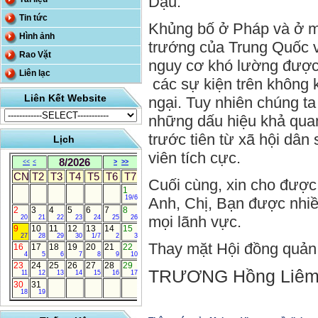
Dậu.
Tin tức
Khủng bố ở Pháp và ở m
Hình ảnh
trướng của Trung Quốc 
Rao Vặt
nguy cơ khó lường được 
Liên lạc
các sự kiện trên không 
Liên Kết Website
ngại. Tuy nhiên chúng t
những dấu hiệu khả qua
trước tiên từ xã hội dân
Lịch
viên tích cực.
8/2026
<<
<
>
>>
CN
T2
T3
T4
T5
T6
T7
Cuối cùng, xin cho được
1
19/6
Anh, Chị, Bạn được nhiề
2
3
4
5
6
7
8
mọi lãnh vực.
20
21
22
23
24
25
26
9
10
11
12
13
14
15
27
28
29
30
1/7
2
3
Thay mặt Hội đồng quản 
16
17
18
19
20
21
22
4
5
6
7
8
9
10
23
24
25
26
27
28
29
TRƯƠNG Hồng Liêm
11
12
13
14
15
16
17
30
31
18
19