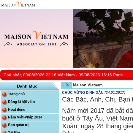
Chủ nhật, 09/08/2026 22:16 Việt Nam - 09/08/2026 16:16 Paris
Maison Vietnam
Danh Mục
CHÚC MỪNG ĐINH DẬU
(24.01.2017)
Trang chủ
Các Bác, Anh, Chị, Bạn 
Đăng kí hội viên
Năm mới 2017 đã bắt đầu
Hoạt động
buốt ở Tây Âu, Việt Nam
Năm Việt-Pháp 2014
Xuân, ngày 28 tháng giên
Ban quản trị
Tài liệu