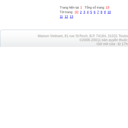
Trang hiện tại:
1
Tổng số trang:
13
Tới trang:
[1]
2
3
4
5
6
7
8
9
10
11
12
13
Maison Vietnam, 81 rue St Roch, B.P. 74184, 31031 Toulo
©2006-20011 bản quyền thuộc h
Giờ mở cửa : từ 17h