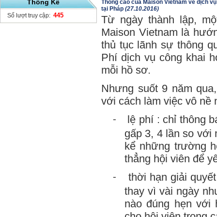
Thống Kê
Thông cáo của Maison Vietnam về dịch vụ 
tại Pháp
(27.10.2016)
445
Số lượt truy cập:
Từ ngày thành lập, mộ
Maison Vietnam là hướn
thủ tục lãnh sự thông q
Phí dịch vụ công khai 
mỗi hồ sơ.
Nhưng suốt 9 năm qua, 
với cách làm việc vô nề
lệ phí : chỉ thông 
-
gấp 3, 4 lần so vớ
kể những trường h
thẳng hội viên để y
thời hạn giải quyết
-
thay vì vài ngày nh
nào đúng hẹn với 
cho hội viên trong 