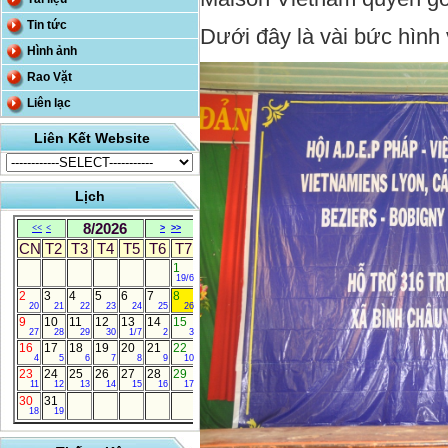
Tin tức
Dưới đây là vài bức hình
Hình ảnh
Rao Vặt
Liên lạc
Liên Kết Website
Lịch
8/2026
<<
<
>
>>
CN
T2
T3
T4
T5
T6
T7
1
19/6
2
3
4
5
6
7
8
20
21
22
23
24
25
26
9
10
11
12
13
14
15
27
28
29
30
1/7
2
3
16
17
18
19
20
21
22
4
5
6
7
8
9
10
23
24
25
26
27
28
29
11
12
13
14
15
16
17
30
31
18
19