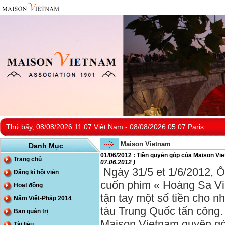
Thứ bẩy, 08/08/2026 11:07 Việt Nam - 08/08/2026 05:07 Paris
Maison Vietnam
Danh Mục
01/06/2012 : Tiền quyên góp của Maison Vi
Trang chủ
07.06.2012 )
Ngày 31/5 et 1/6/2012, 
Đăng kí hội viên
cuốn phim « Hoàng Sa Việ
Hoạt động
tận tay một số tiền cho n
Năm Việt-Pháp 2014
tàu Trung Quốc tấn công
Ban quản trị
Maison Vietnam quyên g
Tài liệu