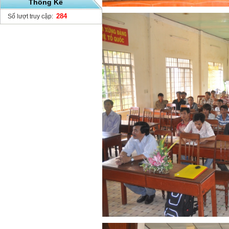
Thống Kê
284
Số lượt truy cập: