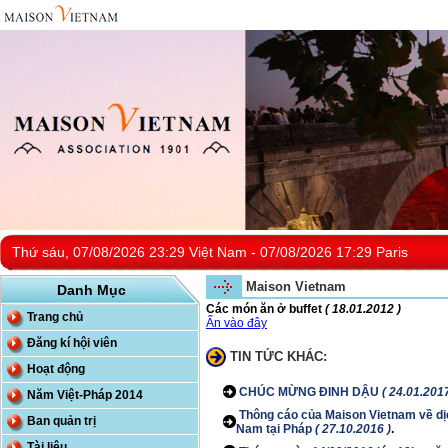
Thứ sáu, 07/08/2026 23:29 Việt Nam - 07/08/2026 17:29 Paris
Maison Vietnam
Danh Mục
Các món ăn ở buffet
( 18.01.2012 )
Trang chủ
Ấn vào đây
Đăng kí hội viên
TIN TỨC KHÁC:
Hoạt động
CHÚC MỪNG ĐINH DẬU
( 24.01.2017
Năm Việt-Pháp 2014
Thông cáo của Maison Vietnam về dịc
Ban quản trị
Nam tại Pháp
( 27.10.2016 )
.
Tài liệu