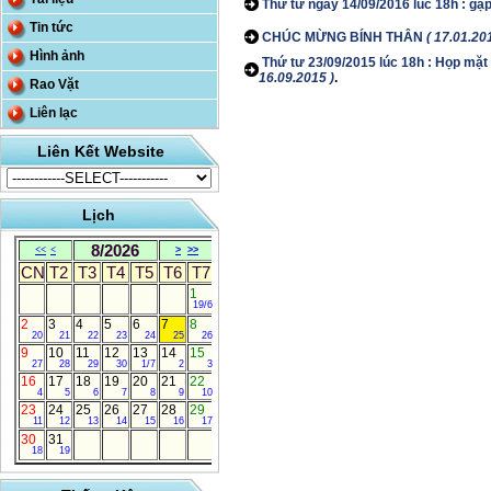
Thứ tư ngày 14/09/2016 lúc 18h : gặp
Tin tức
CHÚC MỪNG BÍNH THÂN
( 17.01.20
Hình ảnh
Thứ tư 23/09/2015 lúc 18h : Họp mặt 
16.09.2015 )
.
Rao Vặt
Liên lạc
Liên Kết Website
Lịch
8/2026
<<
<
>
>>
CN
T2
T3
T4
T5
T6
T7
1
19/6
2
3
4
5
6
7
8
20
21
22
23
24
25
26
9
10
11
12
13
14
15
27
28
29
30
1/7
2
3
16
17
18
19
20
21
22
4
5
6
7
8
9
10
23
24
25
26
27
28
29
11
12
13
14
15
16
17
30
31
18
19