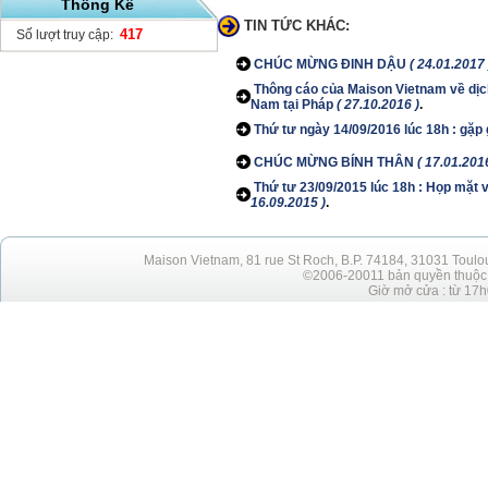
Thống Kê
TIN TỨC KHÁC:
417
Số lượt truy cập:
CHÚC MỪNG ĐINH DẬU
( 24.01.2017 
Thông cáo của Maison Vietnam về dịch 
Nam tại Pháp
( 27.10.2016 )
.
Thứ tư ngày 14/09/2016 lúc 18h : gặp 
CHÚC MỪNG BÍNH THÂN
( 17.01.201
Thứ tư 23/09/2015 lúc 18h : Họp mặt v
16.09.2015 )
.
Maison Vietnam, 81 rue St Roch, B.P. 74184, 31031 Toulo
©2006-20011 bản quyền thuộc h
Giờ mở cửa : từ 17h