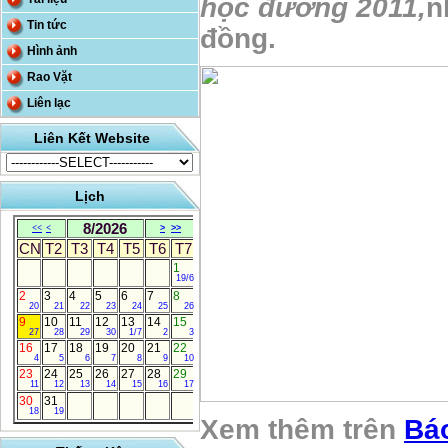
học đường 2011,
n
Tin tức
đồng.
Hình ảnh
Rao Vặt
Liên lạc
Liên Kết Website
Lịch
8/2026
<<
<
>
>>
CN
T2
T3
T4
T5
T6
T7
1
19/6
2
3
4
5
6
7
8
20
21
22
23
24
25
26
9
10
11
12
13
14
15
27
28
29
30
1/7
2
3
16
17
18
19
20
21
22
4
5
6
7
8
9
10
23
24
25
26
27
28
29
11
12
13
14
15
16
17
30
31
18
19
Xem thêm trên
Bá