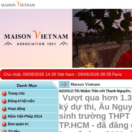
Chủ nhật, 09/08/2026 14:39 Việt Nam - 09/08/2026 08:39 Paris
Maison Vietnam
Danh Mục
4/2/2012:Tết Nhâm Thìn với Thanh Nguyên, 
Trang chủ
Vượt qua hơn 1.3
Đăng kí hội viên
ký dự thi, Âu Ngu
Hoạt động
sinh trường THPT
Năm Việt-Pháp 2014
TP.HCM - đã đăng 
Ban quản trị
Tài liệu