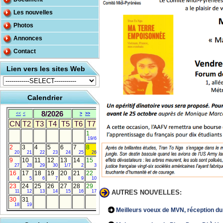
Les nouvelles
Photos
Annonces
Contact
Lien vers les sites Web
Calendrier
8/2026
<<
<
>
>>
CN
T2
T3
T4
T5
T6
T7
1
19/6
2
3
4
5
6
7
8
20
21
22
23
24
25
26
9
10
11
12
13
14
15
27
28
29
30
1/7
2
3
16
17
18
19
20
21
22
4
5
6
7
8
9
10
23
24
25
26
27
28
29
11
12
13
14
15
16
17
AUTRES NOUVELLES:
30
31
18
19
Meilleurs voeux de MVN, réception d