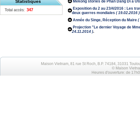
Statistiques
Mekong stories de Phan Dang Di à Uto
Exposition du 2 au 23/4/2016 : Les tra
347
Total accès:
deux guerres mondiales
( 19.02.2016 )
Année du Singe, Réception du Maire
(
Projection "Le dernier Voyage de Mm
24.11.2014 )
.
Maison Vietnam, 81 rue St Roch, B.P. 74184, 31031 Toulo
© Maison Vietna
Heures d'ouverture: de 17h