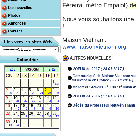
Férétra, métro Empalot)
d
Les nouvelles
Photos
Nous vous souhaitons une b
Annonces
!
Contact
Maison Vietnam.
Lien vers les sites Web
www.maisonvietnam.org
AUTRES NOUVELLES:
Calendrier
8/2026
VOEUX de 2017
( 24.01.2017 )
.
<<
<
>
>>
CN
T2
T3
T4
T5
T6
T7
Communiqué de Maison Viet nam sur 
du Vietnam en France
( 27.10.2016 )
.
1
19/6
Mercredi 14/9/2016 à 18h : réunion d
2
3
4
5
6
7
8
20
21
22
23
24
25
26
VOEUX de 2016
( 17.01.2016 )
.
9
10
11
12
13
14
15
27
28
29
30
1/7
2
3
Décès du Professeur Nguyễn Thanh
16
17
18
19
20
21
22
4
5
6
7
8
9
10
23
24
25
26
27
28
29
11
12
13
14
15
16
17
30
31
18
19