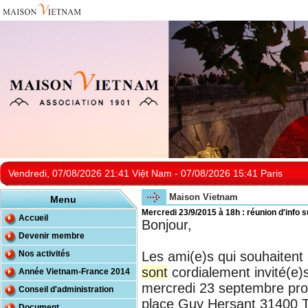
Vendredi, 07/08/2026 21:41 Việt Nam - 07/08/2026 15:41 Paris
Maison Vietnam
Menu
Mercredi 23/9/2015 à 18h : réunion d'info
Accueil
Bonjour,
Devenir membre
Nos activités
Les ami(e)s qui souhaitent
sont
cordialement invité(e)s 
Année Vietnam-France 2014
mercredi 23 septembre proc
Conseil d'administration
place Guy Hersant 31400 To
Document