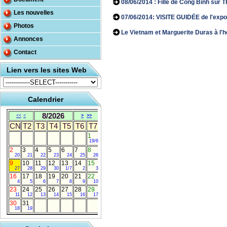
08/06/2014 : Fille de Cong Binh sur 
Les nouvelles
07/06/2014: VISITE GUIDÉE de l'exposi
Photos
Le Vietnam et Marguerite Duras à l'h
Annonces
Contact
Lien vers les sites Web
Calendrier
8/2026
<<
<
>
>>
CN
T2
T3
T4
T5
T6
T7
1
19/6
2
3
4
5
6
7
8
20
21
22
23
24
25
26
9
10
11
12
13
14
15
27
28
29
30
1/7
2
3
16
17
18
19
20
21
22
4
5
6
7
8
9
10
23
24
25
26
27
28
29
11
12
13
14
15
16
17
30
31
18
19