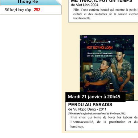
Thống Kê
292
Số lượt truy cập: