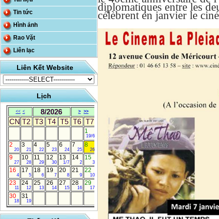
diplomatiques entre les de
célèbrent en janvier le ci
Tin tức
Hình ảnh
Rao Vặt
Liên lạc
Liên Kết Website
Lịch
8/2026
<<
<
>
>>
CN
T2
T3
T4
T5
T6
T7
1
19/6
2
3
4
5
6
7
8
20
21
22
23
24
25
26
9
10
11
12
13
14
15
27
28
29
30
1/7
2
3
16
17
18
19
20
21
22
4
5
6
7
8
9
10
23
24
25
26
27
28
29
11
12
13
14
15
16
17
30
31
18
19