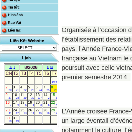
Tin tức
Hình ảnh
Rao Vặt
Organisée à l’occasion 
Liên lạc
l’établissement des rela
Liên Kết Website
pays, l’Année France-V
française au Vietnam le
Lịch
poursuit avec celle viet
8/2026
<<
<
>
>>
CN
T2
T3
T4
T5
T6
T7
premier semestre 2014.
1
19/6
2
3
4
5
6
7
8
20
21
22
23
24
25
26
9
10
11
12
13
14
15
27
28
29
30
1/7
2
3
16
17
18
19
20
21
22
4
5
6
7
8
9
10
L’Année croisée France
23
24
25
26
27
28
29
11
12
13
14
15
16
17
30
31
un large éventail d’évé
18
19
notamment la culture, l’