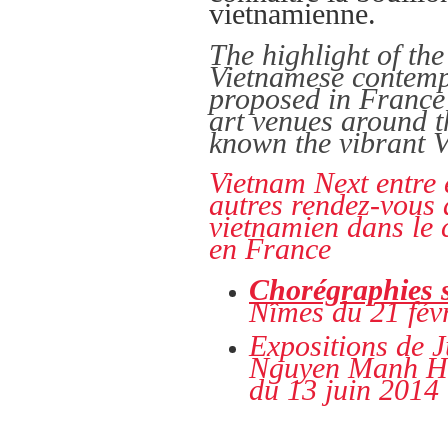
vietnamienne.
The highlight of th
Vietnamese contemp
proposed in France f
art venues around th
known the vibrant V
Vietnam Next entre
autres rendez-vous
vietnamien dans le 
en France
Chorégraphies 
Nîmes du 21 févr
Expositions de 
Nguyen Manh H
du 13 juin 2014