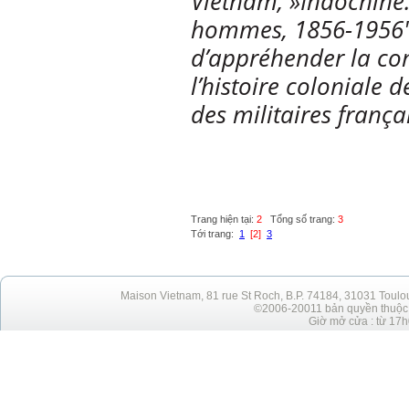
Vietnam, »Indochine. 
hommes, 1856-1956″,
d’appréhender la com
l’histoire coloniale d
des militaires frança
Trang hiện tại:
2
Tổng số trang:
3
Tới trang:
1
[2]
3
Maison Vietnam, 81 rue St Roch, B.P. 74184, 31031 Toulo
©2006-20011 bản quyền thuộc h
Giờ mở cửa : từ 17h