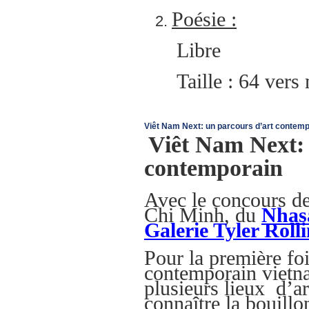
Poésie :
Libre
Taille : 64 ver
Viêt Nam Next: un parcours d’art contem
Viêt Nam Next: 
contemporain
Avec le concours d
Chi Minh, du
Nhasa
Galerie Tyler Rolli
Pour la première foi
contemporain vietn
plusieurs lieux d’art
connaître la bouillo