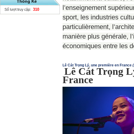
Thống Kê
l’enseignement supérieur 
310
Số lượt truy cập:
sport, les industries cultu
particulièrement, l’archit
manière plus générale, l
économiques entre les 
Lê Cát Trọng Lý, une première en France
Lê Cát Trọng L
France