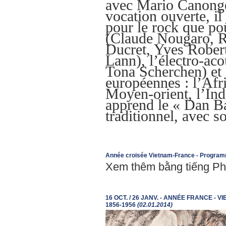
avec Mario Canonge
vocation ouverte, il
pour le rock que po
(Claude Nougaro, R
Ducret, Yves Robert
Lann), l’électro-ac
Tona Scherchen) et 
européennes : l’Afri
Moyen-orient, l’Inde
apprend le « Dan 
traditionnel, avec 
Année croisée Vietnam-France - Program
Xem thêm bằng tiếng P
16 OCT. / 26 JANV. - ANNÉE FRANCE - 
1856-1956
(02.01.2014)