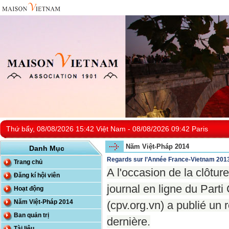
Thứ bẩy, 08/08/2026 15:42 Việt Nam - 08/08/2026 09:42 Paris
Năm Việt-Pháp 2014
Danh Mục
Regards sur l’Année France-Vietnam 201
Trang chủ
A l'occasion de la clôtu
Đăng kí hội viên
journal en ligne du Par
Hoạt động
Năm Việt-Pháp 2014
(cpv.org.vn) a publié un r
Ban quản trị
dernière.
Tài liệu