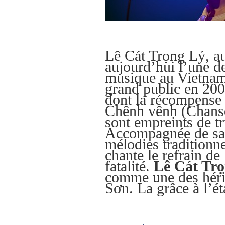
Lê Cát Trọng Lý, au
aujourd’hui l’une de
musique au Vietnam.
grand public en 200
dont la récompense
Chênh vênh (Chanso
sont empreints de tr
Accompagnée de sa g
mélodies traditionn
chante le refrain de
fatalité.
Lê Cát Tr
comme une des héri
Sơn.
La grâce à l’ét