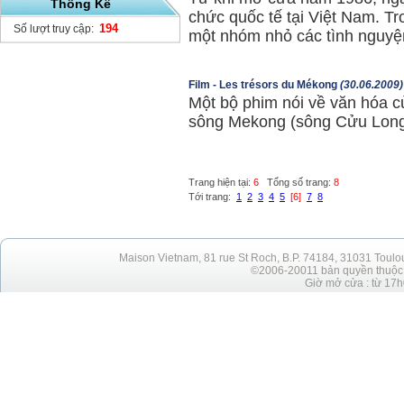
Thống Kê
chức quốc tế tại Việt Nam. Tr
194
Số lượt truy cập:
một nhóm nhỏ các tình nguyện
Film - Les trésors du Mékong
(30.06.2009)
Một bộ phim nói về văn hóa c
sông Mekong (sông Cửu Lon
Trang hiện tại:
6
Tổng số trang:
8
Tới trang:
1
2
3
4
5
[6]
7
8
Maison Vietnam, 81 rue St Roch, B.P. 74184, 31031 Toulo
©2006-20011 bản quyền thuộc h
Giờ mở cửa : từ 17h