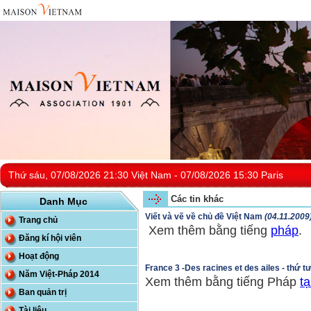
Thứ sáu, 07/08/2026 21:30 Việt Nam - 07/08/2026 15:30 Paris
Các tin khác
Danh Mục
Viết và vẽ về chủ đề Việt Nam
(04.11.2009
Trang chủ
Xem thêm bằng tiếng
pháp
.
Đăng kí hội viên
Hoạt động
France 3 -Des racines et des ailes - thứ t
Năm Việt-Pháp 2014
Xem thêm bằng tiếng Pháp
tạ
Ban quản trị
Tài liệu