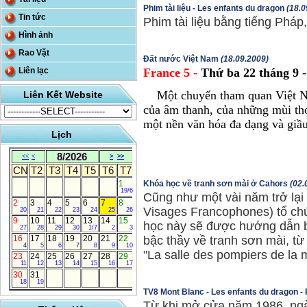
Phim tài liệu - Les enfants du dragon
(18.0
Tin tức
Phim tài liệu bằng tiếng Pháp
Hình ảnh
Rao Vặt
Đất nước Việt Nam
(18.09.2009)
Liên lạc
France 5
-
Thứ ba 22 tháng 9
-
Một chuyến tham quan Việt Nam
Liên Kết Website
của âm thanh, của những mùi t
một nền văn hóa đa dạng và giầu
Lịch
8/2026
<<
<
>
>>
CN
T2
T3
T4
T5
T6
T7
1
Khóa học về tranh sơn mài ở Cahors
(02.
19/6
Cũng như một vài năm trở lại đ
2
3
4
5
6
7
8
Visages Francophones) tổ ch
20
21
22
23
24
25
26
9
10
11
12
13
14
15
học này sẽ được hướng dẫn bở
27
28
29
30
1/7
2
3
16
17
18
19
20
21
22
bậc thầy về tranh sơn mài, từ
4
5
6
7
8
9
10
"La salle des pompiers de la 
23
24
25
26
27
28
29
11
12
13
14
15
16
17
30
31
18
19
TV8 Mont Blanc - Les enfants du dragon - 
Từ khi mở cửa năm 1986, ngà