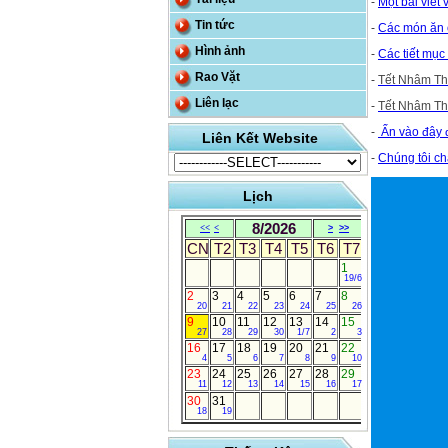
-
Một bài viết 
Tin tức
-
Các món ăn ở
Hình ảnh
-
Các tiết mục
Rao Vặt
-
Tết Nhâm Th
Liên lạc
-
Tết Nhâm Thì
-
Ấn vào đây đ
Liên Kết Website
-
Chúng tôi ch
Lịch
8/2026
<<
<
>
>>
CN
T2
T3
T4
T5
T6
T7
1
19/6
2
3
4
5
6
7
8
20
21
22
23
24
25
26
9
10
11
12
13
14
15
27
28
29
30
1/7
2
3
16
17
18
19
20
21
22
4
5
6
7
8
9
10
23
24
25
26
27
28
29
11
12
13
14
15
16
17
30
31
18
19