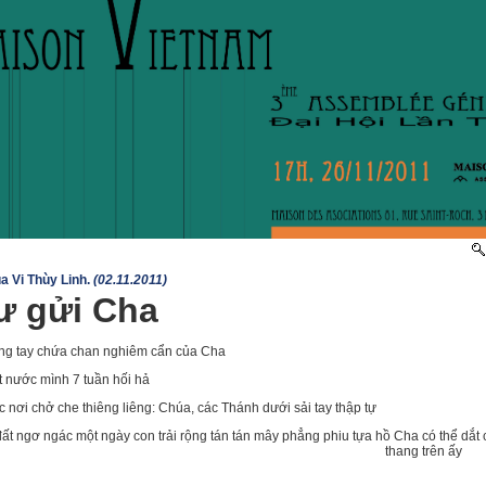
ủa Vi Thùy Linh.
(02.11.2011)
ư gửi Cha
òng tay chứa chan nghiêm cẩn của Cha
t nước mình 7 tuần hối hả
 nơi chở che thiêng liêng: Chúa, các Thánh dưới sải tay thập tự
đất ngơ ngác một ngày con trải rộng tán tán mây phẳng phiu tựa hồ Cha có thể dắt 
thang trên ấy