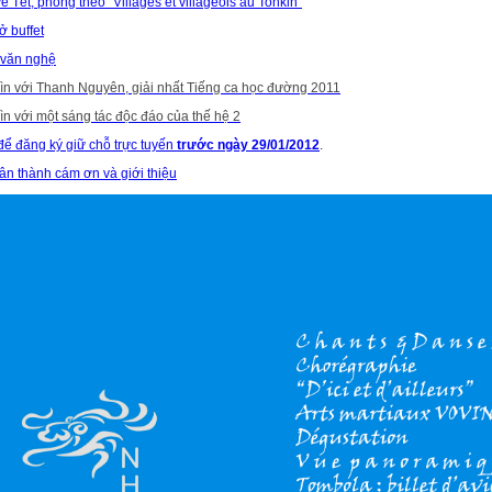
về Tết, phỏng theo "Villages et villageois au Tonkin"
 buffet
 văn nghệ
ìn với Thanh Nguyên, giải nhất Tiếng ca học đường 2011
n với một sáng tác độc đáo của thế hệ 2
ể đăng ký giữ chỗ trực tuyến
trước ngày 29/01/2012
.
ân thành cám ơn và giới thiệu