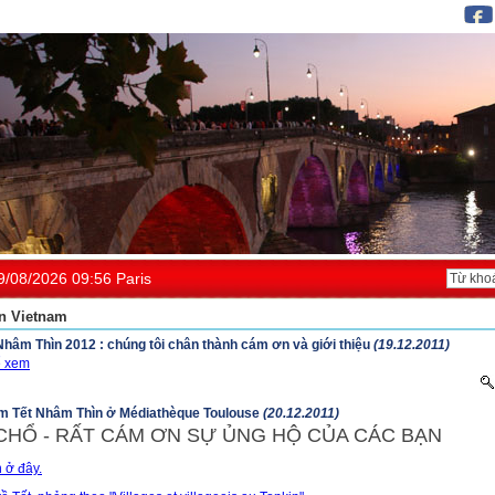
9/08/2026 09:56 Paris
n Vietnam
Nhâm Thìn 2012 : chúng tôi chân thành cám ơn và giới thiệu
(19.12.2011)
ể xem
êm Tết Nhâm Thìn ở Médiathèque Toulouse
(20.12.2011)
CHỔ - RẤT CÁM ƠN SỰ ỦNG HỘ CỦA CÁC BẠN
n ở đây.