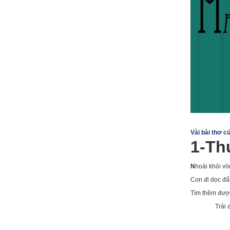
Vài bài thơ c
1-Th
N
hoài khỏi v
Con đi dọc đấ
Tìm thêm được
Trái 