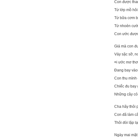
Con được thanh
Từ lớp mồ hôi
Từ bữa cơm b
Từ nhoẻn cười
Con ước được
Giá mà con đượ
Váy sặc sỡ, n
¤i ước mơ thơ
Đang bay vào 
Con thu mình 
Chiếc đu bay g
Những cây cỏ 
Cha hãy thôi
Con đã làm c
Thôi đòi lặp l
Ngày mai mặt 