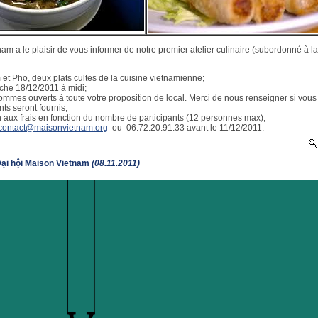
am a le plaisir de vous informer de notre premier atelier culinaire (subordonné à la
et Pho, deux plats cultes de la cuisine vietnamienne;
nche 18/12/2011 à midi;
sommes ouverts à toute votre proposition de local. Merci de nous renseigner si vous
nts seront fournis;
on aux frais en fonction du nombre de participants (12 personnes max);
contact@maisonvietnam.org
ou 06.72.20.91.33 avant le 11/12/2011.
Đại hội Maison Vietnam
(08.11.2011)