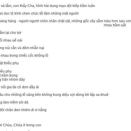
 và tắm, con thấy Cha, hình hài dung mạo đội kiếp trầm luân
tán dọc lộ trình chen chúc tối tăm những mặt người
hàng hàng - người người chôn chân chật vật, những gốc cây sẫm màu hơn sau cơ
nhau trầm uất
tắm lại cho bờ
i nhau uể oải
ng núi cắn vú đêm nhẫn nại
nhau trong chiếc cốc khổng lồ
ật thiếu phụ
hiếu phụ
t trầm trọng
g hãn nhỏm dậy
nổi gia tài cô đơn đầy ải
u cho những tổ sáng trên không trung diệu vợi đừng tới tấp sa khuê
g làm mềm sỏi đá
đôi chân đen nhẻm đi vì nắng
i Chúa, Chúa ở trong con