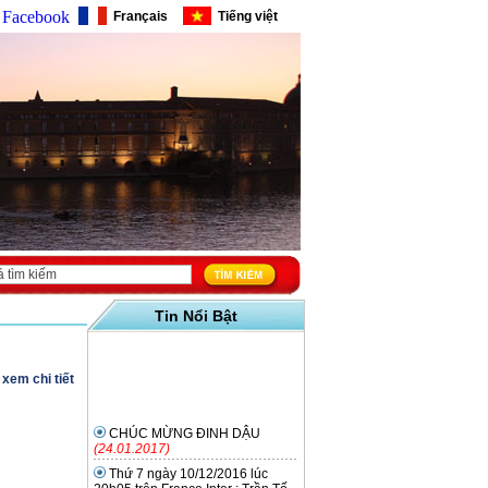
Facebook
Français
Tiếng việt
Tin Nổi Bật
xem chi tiết
CHÚC MỪNG ĐINH DẬU
(24.01.2017)
Thứ 7 ngày 10/12/2016 lúc
20h05 trên France Inter : Trần Tố
Nga
(08.12.2016)