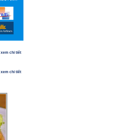
ngày 17/09/2014
(08.09.2014)
11/09 - Gặp mặt nhà văn Minh
Tran Huy tại Toulouse
(03.09.2014)
16/09/2014 - 16/11/2014 -
Exposition HA NOI EN
COULEURS (1914 -1917)
(03.09.2014)
Vụ kiện ở Pháp liên quan đến
chất độc màu da cam
(09.06.2014)
xem chi tiết
08/06/2014 : trên TF1 : phóng
sự về con gái của một Công Binh
tìm về gia đình ở Việt Nam
xem chi tiết
(05.06.2014)
19/06/20014 : Ký tặng sách
"Retour vers Saigon"
(05.06.2014)
07/06/2014: Triển lãm có
hưỡng dẫn về những người lao
động Đông Dương
(04.06.2014)
10-21/06/2014: Tuần lễ văn
hóa Hà Nội tại Toulouse
(04.06.2014)
10/06/2014 : Đón tiếp một đoàn
đại biểu từ Hà Nội với chủ đề "Việt
Nam: Một môi trường kinh tế hấp
dẫn"
(04.06.2014)