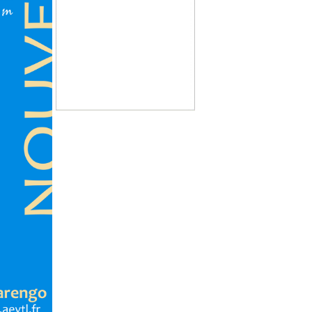
Họp mặt với thông tin về các lớp
học tiếng Việt của Maison
Vietnam
(16.09.2015)
Miễn thị thực cho công dân 5
nước Châu Âu
(22.06.2015)
Thứ ba 14/7/2015 trên kênh
ARTE : Hai phim tài liệu về chiến
tranh Việt Nam
(10.04.2015)
Thứ năm 5/2/2015 lúc 19h trên
kênh ARTE : Indochine sauvage
(01.02.2015)
Giáo sư Nguyễn Thanh Vân
qua đời
(27.01.2015)
CHÚC MỪNG NĂM 2015
(17.01.2015)
L’AAFV, pour relier les peuples
vietnamien et français
(15.01.2015)
Projection "Le dernier Voyage
de Mme Phung" au cinéma "Le
Cratère", Toulouse le 27
Novembre
(24.11.2014)
17/09/2014 - Buổi gặp mặt giới
thiệu về lớp dạy tiếng Việt của
Maison Vietnam
(14.09.2014)
Expo Visa pour l'image - đến