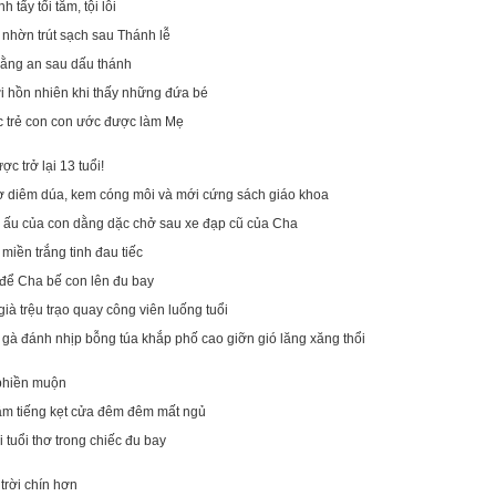
 tẩy tối tăm, tội lỗi
 nhờn trút sạch sau Thánh lễ
ằng an sau dấu thánh
 hồn nhiên khi thấy những đứa bé
 trẻ con con ước được làm Mẹ
c trở lại 13 tuổi!
ơ diêm dúa, kem cóng môi và mới cứng sách giáo khoa
 ấu của con dằng dặc chở sau xe đạp cũ của Cha
miền trắng tinh đau tiếc
để Cha bế con lên đu bay
ià trệu trạo quay công viên luống tuổi
gà đánh nhịp bỗng túa khắp phố cao giỡn gió lăng xăng thổi
 phiền muộn
âm tiếng kẹt cửa đêm đêm mất ngủ
ại tuổi thơ trong chiếc đu bay
trời chín hơn