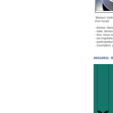
Maison Vietn
d'un local):
- thème: Nem 
- date: dima
- lieu: nous 
- les ingrédie
- participati
- inscription:
26/11/2011 : 