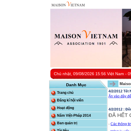
Chủ nhật, 09/08/2026 15:56 Việt Nam - 0
Maiso
Danh Mục
4/2/2012 Tết 
Trang chủ
Ấn vào đây đ
Đăng kí hội viên
Hoạt động
4/2/2012 : Đ
ĐÃ HẾT 
Năm Việt-Pháp 2014
Ban quản trị
-
Các thông ti
Tài liệu