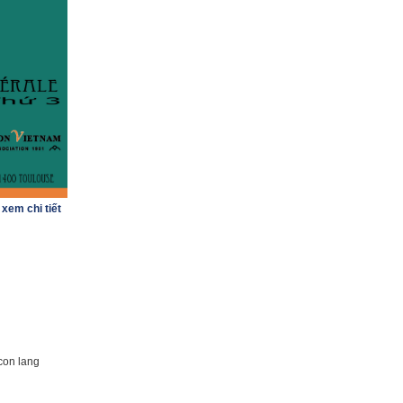
Les mardis des réalisateurs -
Cycle cinéma vietnamien
(28.12.2013)
0672209133 : số điện thoại mới
của Maison Vietnam.
(25.06.2011)
Một bài phỏng vấn Nguyễn
Tiến Dũng
(23.09.2010)
Bài báo về Maison Vietnam
(10.08.2010)
Thông dịch viên tuyên thệ ở
Toulouse
(25.03.2010)
xem chi tiết
con lang