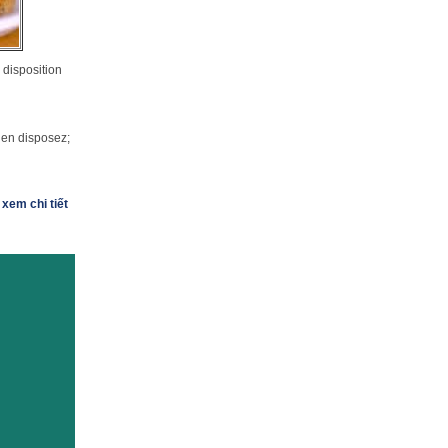
26-29/06/2014 - Ca Trù ở
Toulouse
(17.04.2014)
Le Vietnam et Marguerite Duras
à l'honneur du Marathon d'avril
 disposition
(11.03.2014)
Những sự kiện quan trọng của
năm Việt Nam tại Pháp 2014
(20.02.2014)
 en disposez;
Souveraineté nationale : des
expositions sur Hoang Sa et
Truong Sa
(21.01.2014)
Regards sur l’Année France-
xem chi tiết
Vietnam 2013
(21.01.2014)
Lê Cát Trọng Lý, une première
en France
(20.01.2014)
Concours littéraire 2014
(19.01.2014)
Viêt Nam Next: un parcours
d’art contemporain
(19.01.2014)
Voyage au bout des doigts avec
Nguyen Lê
(19.01.2014)
Année croisée Vietnam-France
- Programme temps forts
(11.01.2014)
television
(09.01.2014)