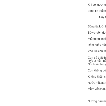
Khi soi gương
Lòng tin thất 
Cây 
Sóng tất tưởi 
Bầy chuồn đuổ
Miệng núi miệ
Đêm ngày hút 
Vào lúc con th
Con đã thật t
Đấy là điều rấ
Nỗi buồn hun
Con không bỏ 
Không khẩn cầ
Nước mắt đan
Mềm vết chai 
Nương náu nơ