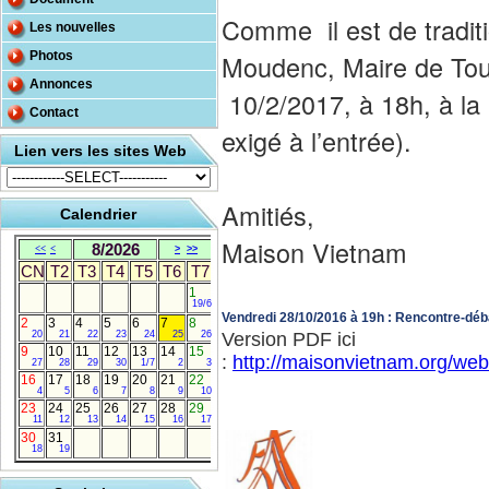
Comme il est de tradit
Les nouvelles
Photos
Moudenc, Maire de Tou
Annonces
10/2/2017, à 18h, à la S
Contact
exigé à l’entrée).
Lien vers les sites Web
Amitiés,
Calendrier
Maison Vietnam
8/2026
<<
<
>
>>
CN
T2
T3
T4
T5
T6
T7
1
19/6
Vendredi 28/10/2016 à 19h : Rencontre-dé
2
3
4
5
6
7
8
20
21
22
23
24
25
26
Version PDF ici
9
10
11
12
13
14
15
:
http://maisonvietnam.org/w
27
28
29
30
1/7
2
3
16
17
18
19
20
21
22
4
5
6
7
8
9
10
23
24
25
26
27
28
29
11
12
13
14
15
16
17
30
31
18
19