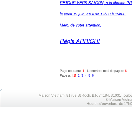
RETOUR VERS SAIGON, à la librairie P
le jeudi 19 juin 2014 de 17h30 à 19h00.
Merci de votre attention,
Régis ARRIGHI
Page courante:
1
Le nombre total de pages:
6
Page à:
[1]
2
3
4
5
6
Maison Vietnam, 81 rue St Roch, B.P. 74184, 31031 Toulo
© Maison Vietna
Heures d'ouverture: de 17h