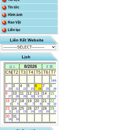
Tin tức
Hình ảnh
Rao Vặt
Liên lạc
Liên Kết Website
Lịch
8/2026
<<
<
>
>>
CN
T2
T3
T4
T5
T6
T7
1
19/6
2
3
4
5
6
7
8
20
21
22
23
24
25
26
9
10
11
12
13
14
15
27
28
29
30
1/7
2
3
16
17
18
19
20
21
22
4
5
6
7
8
9
10
23
24
25
26
27
28
29
11
12
13
14
15
16
17
30
31
18
19