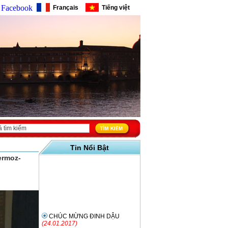
Facebook
Français
Tiếng việt
Tin Nổi Bật
ermoz-
CHÚC MỪNG ĐINH DẬU
(24.01.2017)
Thứ 7 ngày 10/12/2016 lúc
20h05 trên France Inter : Trần Tố