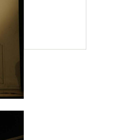
Họp mặt với thông tin về các lớp
học tiếng Việt của Maison
Vietnam
(16.09.2015)
Miễn thị thực cho công dân 5
nước Châu Âu
(22.06.2015)
Thứ ba 14/7/2015 trên kênh
ARTE : Hai phim tài liệu về chiến
tranh Việt Nam
(10.04.2015)
Thứ năm 5/2/2015 lúc 19h trên
kênh ARTE : Indochine sauvage
(01.02.2015)
Giáo sư Nguyễn Thanh Vân
qua đời
(27.01.2015)
CHÚC MỪNG NĂM 2015
(17.01.2015)
L’AAFV, pour relier les peuples
vietnamien et français
(15.01.2015)
Projection "Le dernier Voyage
de Mme Phung" au cinéma "Le
Cratère", Toulouse le 27
Novembre
(24.11.2014)
17/09/2014 - Buổi gặp mặt giới
thiệu về lớp dạy tiếng Việt của
Maison Vietnam
(14.09.2014)
Expo Visa pour l'image - đến