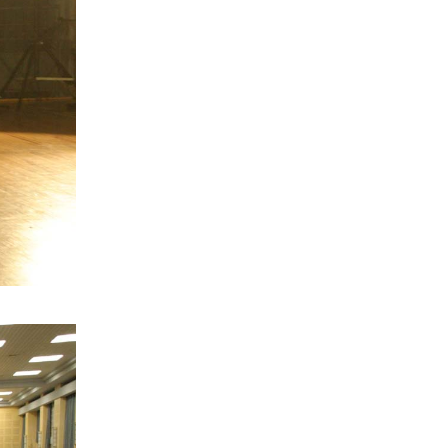
Les mardis des réalisateurs -
Cycle cinéma vietnamien
(28.12.2013)
0672209133 : số điện thoại mới
của Maison Vietnam.
(25.06.2011)
Một bài phỏng vấn Nguyễn
Tiến Dũng
(23.09.2010)
Bài báo về Maison Vietnam
(10.08.2010)
Thông dịch viên tuyên thệ ở
Toulouse
(25.03.2010)