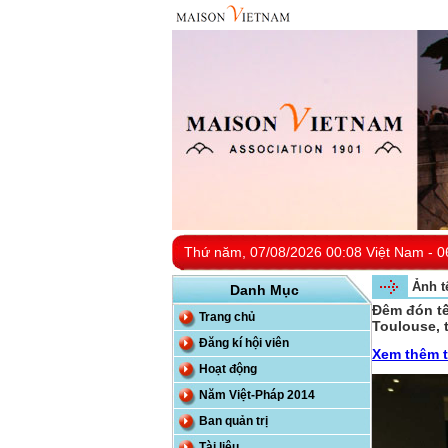
Thứ năm, 07/08/2026 00:08 Việt Nam - 0
Ảnh t
Danh Mục
Đêm đón tế
Trang chủ
Toulouse, 
Đăng kí hội viên
Xem thêm t
Hoạt động
Năm Việt-Pháp 2014
Ban quản trị
Tài liệu