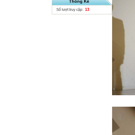
Thống Kê
13
Số lượt truy cập: