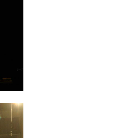
26-29/06/2014 - Ca Trù ở
Toulouse
(17.04.2014)
Le Vietnam et Marguerite Duras
à l'honneur du Marathon d'avril
(11.03.2014)
Những sự kiện quan trọng của
năm Việt Nam tại Pháp 2014
(20.02.2014)
Souveraineté nationale : des
expositions sur Hoang Sa et
Truong Sa
(21.01.2014)
Regards sur l’Année France-
Vietnam 2013
(21.01.2014)
Lê Cát Trọng Lý, une première
en France
(20.01.2014)
Concours littéraire 2014
(19.01.2014)
Viêt Nam Next: un parcours
d’art contemporain
(19.01.2014)
Voyage au bout des doigts avec
Nguyen Lê
(19.01.2014)
Année croisée Vietnam-France
- Programme temps forts
(11.01.2014)
television
(09.01.2014)