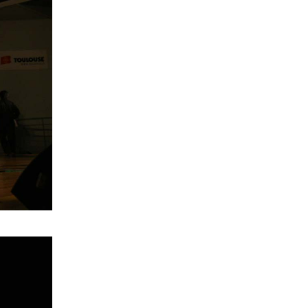
ngày 17/09/2014
(08.09.2014)
11/09 - Gặp mặt nhà văn Minh
Tran Huy tại Toulouse
(03.09.2014)
16/09/2014 - 16/11/2014 -
Exposition HA NOI EN
COULEURS (1914 -1917)
(03.09.2014)
Vụ kiện ở Pháp liên quan đến
chất độc màu da cam
(09.06.2014)
08/06/2014 : trên TF1 : phóng
sự về con gái của một Công Binh
tìm về gia đình ở Việt Nam
(05.06.2014)
19/06/20014 : Ký tặng sách
"Retour vers Saigon"
(05.06.2014)
07/06/2014: Triển lãm có
hưỡng dẫn về những người lao
động Đông Dương
(04.06.2014)
10-21/06/2014: Tuần lễ văn
hóa Hà Nội tại Toulouse
(04.06.2014)
10/06/2014 : Đón tiếp một đoàn
đại biểu từ Hà Nội với chủ đề "Việt
Nam: Một môi trường kinh tế hấp
dẫn"
(04.06.2014)