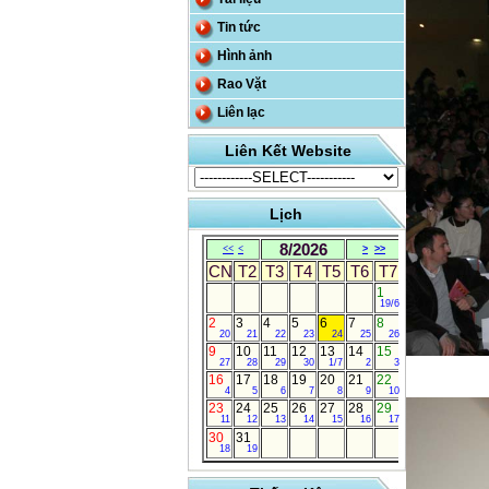
Tin tức
Hình ảnh
Rao Vặt
Liên lạc
Liên Kết Website
Lịch
8/2026
<<
<
>
>>
CN
T2
T3
T4
T5
T6
T7
1
19/6
2
3
4
5
6
7
8
20
21
22
23
24
25
26
9
10
11
12
13
14
15
27
28
29
30
1/7
2
3
16
17
18
19
20
21
22
4
5
6
7
8
9
10
23
24
25
26
27
28
29
11
12
13
14
15
16
17
30
31
18
19