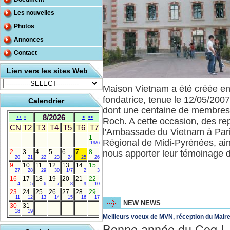
Les nouvelles
Photos
Annonces
Contact
Lien vers les sites Web
Maison Vietnam a été créée e
fondatrice, tenue le 12/05/20
Calendrier
dont une centaine de membres, 
8/2026
<<
<
>
>>
Roch. A cette occasion, des re
CN
T2
T3
T4
T5
T6
T7
l'Ambassade du Vietnam à Paris
1
Régional de Midi-Pyrénées, ain
19/6
2
3
4
5
6
7
8
nous apporter leur témoinage d
20
21
22
23
24
25
26
9
10
11
12
13
14
15
27
28
29
30
1/7
2
3
16
17
18
19
20
21
22
4
5
6
7
8
9
10
23
24
25
26
27
28
29
11
12
13
14
15
16
17
NEW NEWS
30
31
18
19
Meilleurs voeux de MVN, réception du Mair
Bonne année du Coq !